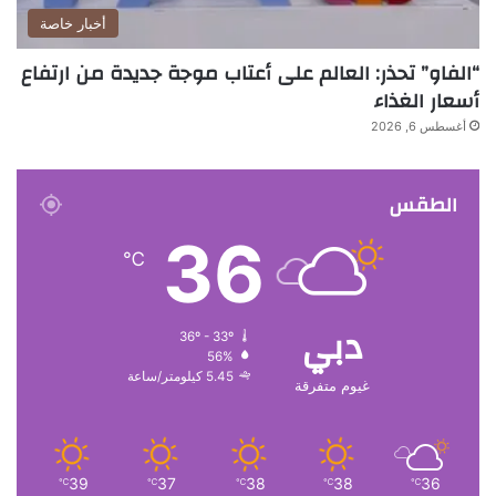
أخبار خاصة
“الفاو” تحذر: العالم على أعتاب موجة جديدة من ارتفاع
أسعار الغذاء
أغسطس 6, 2026
الطقس
36
℃
دبي
36º - 33º
56%
5.45 كيلومتر/ساعة
غيوم متفرقة
39
37
38
38
36
℃
℃
℃
℃
℃