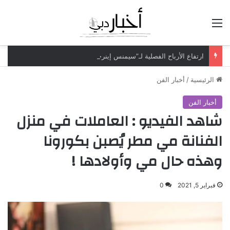
القائمة
ارتفاع الأرباح الفصلية لـ”سيمنس إينرجي” بـ70% لتتجاوز مليار دولار
الرئيسية
/
أخبار الفن
أخبار الفن
شاهد الفيديو : العاملات في منزل
الفنانة مي مطر يُصبن بكورونا
وهذه حال مي وأولادها !
فبراير 5, 2021
0