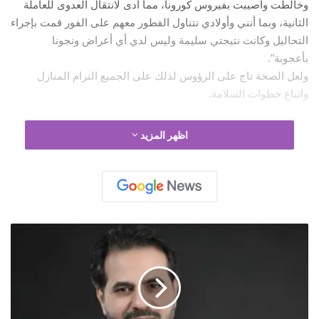
وخالطت وأصيبت بفيروس كورونا، مما أدى لانتقال العدوى للعاملة
الثانية، وبما أنني وأولادي نتناول الفطور معهم على الفور قمت بإجراء
التحاليل وكانت نتيجتي سليمة وليس لدي أي أعراض ونجونا
بأعجوبة”.
ولعل الصحة تاج على الرؤوس لذلك على الجميع التزام المنازل
واتباع خطوات السلامة.
https://www.facebook.com/Khabar3ajelOfficial/videos/262
اظهر المزيد
009581944129
ب
ع
د
ن
ج
ا