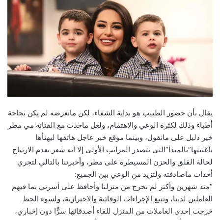
يقال بأن حضور الطبيب هو بداية الشفاء، لكن مانعرضه لم يكن بحاجة
أطباء وذلك لكثرة الوعي والاهتمام، ولعل ماحدث مع الفنانة مي مطر
خير دليل على مانقول، وبينما موقع خبر عاجل هاتفها ليهنأها
بأغنيتها”بالمبدأ”التي تتصدر المراتب الأولى إلا أنه شعر بعدم الارتياح
لحالة القلق والحزن المسيطرة على مطر، وأخبرتنا بالتالي لتجري
أحداث ماصادفته ولتزيد من الوعي بين الجميع:
“منذ شهرين وأكثر لم نخرج من منزلنا وأحافظ على أسرتي بما فيهم
العاملين لدينا، ونتبع الإجراءات الوقائية والاحترازية، ولسوء الحظ
خرجت إحدى العاملات من المنزل للقاء أصدقائها سرًّا دون إخباري،