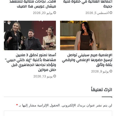
ا
أعمالها الغنائية في خطوة فنية
لافت.. نجاحات متتالية للمتعهد
ق
جديدة
ميشال عويس هذا الصيف
ل
ا
م
ت
أغسطس 5, 2026
يوليو 20, 2026
ك
"
س
ا
ي
ل
ك
ى
و
ا
ب
ل
ي
و
الإعلامية مريم سبليني تواصل
أسما لمنور تحقق 3 ملايين
ر
ا
ترسيخ حضورها الإعلامي والرقمي
مشاهدة بأغنية “إيلا كنتي حبيبي”
و
ج
بثقة وتألق
وتؤكد نجاحها الجماهيري قبل
ت
ه
حفل موازين
ة
يوليو 9, 2026
يونيو 13, 2026
و
ت
ن
اترك تعليقاً
ث
ر
ا
لن يتم نشر عنوان بريدك الإلكتروني.
الحقول الإلزامية مشار إليها بـ
*
ل
ا
ف