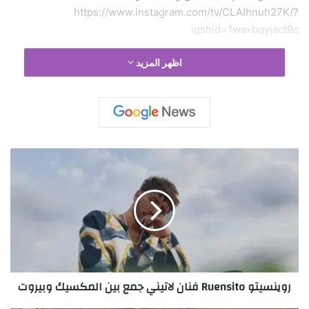
https://www.instagram.com/tv/CLAIhnuh27K/?
igshid=1waxbqyjact9c
اظهر المزيد
ر
و
ي
ن
س
ي
ت
و
R
روينسيتو Ruensito فنان لاتيني جمع بين المكسيك وبيروت
u
e