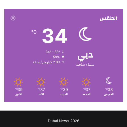
الطقس
34
℃
دبي
34º - 33º
59%
2.09 كيلومتر/ساعة
سماء صافية
39
37
39
37
33
℃
℃
℃
℃
℃
الخميس
الجمعة
السبت
الأحد
الأثنين
Dubai News 2026