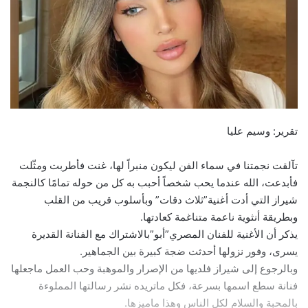
تقرير: وسيم عليا
تآلقت نجمتنا في سماء الفن ليكون منبراً لها، غنت فأطربت ومثّلت
فأبدعت، الله عندما يحب شخصاً أحبب به كل من حوله تمامًا كالنجمة
شيراز التي أدت أغنية”ثلاث دقات” وبأسلوب قريب من القلب
وبطريقة أنثوية ناعمة متناغمة كعادتها.
يذكر أن الأغنية للفنان المصري”أبو”بالاشتراك مع الفنانة القديرة
يسرى، وفور نزولها أحدثت ضجة كبيرة بين الجماهير.
وبالرجوع إلى شيراز فلديها من الإصرار والموهبة وحب العمل ماجعلها
فنانة سطع اسمها بسرعة، فكل ماتريده نشر رسالتها المملوءة
بالمحبة والسلام لكل الناس وهذا ماميزها.