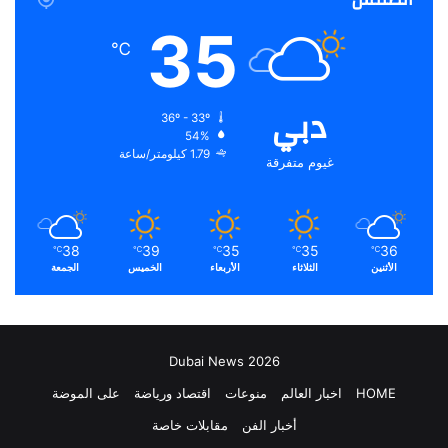
35
℃
دبي
36º - 33º
54%
1.79 كيلومتر/ساعة
غيوم متفرقة
38
39
35
35
36
℃
℃
℃
℃
℃
الأثنين
الثلاثاء
الأربعاء
الخميس
الجمعة
Dubai News 2026
HOME
اخبار العالم
منوعات
اقتصاد ورياضة
على الموضة
أخبار الفن
مقابلات خاصة