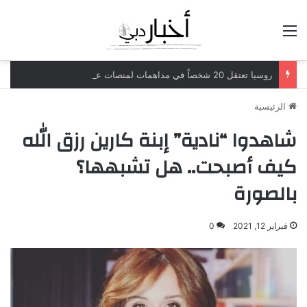
القائمة
روسيا تعتقل 20 شخصاً في مداهمات لمنصات عملات رقمية مرتبطة بعمليات احتيال
الرئيسية
شاهدوا “نادية” إبنة كارين رزق الله
كيف أصبحت.. هل تشبهها؟
بالصورة
فبراير 12, 2021
0