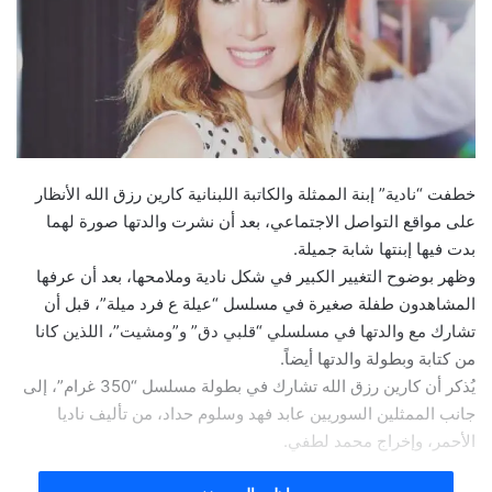
خطفت “نادية” إبنة الممثلة والكاتبة اللبنانية ​كارين رزق الله​ الأنظار
على مواقع التواصل الاجتماعي، بعد أن نشرت والدتها صورة لهما
بدت فيها إبنتها شابة جميلة.
وظهر بوضوح التغيير الكبير في شكل نادية وملامحها، بعد أن عرفها
المشاهدون طفلة صغيرة في مسلسل “عيلة ع فرد ميلة”، قبل أن
تشارك مع والدتها في مسلسلي “قلبي دق” و”ومشيت”، اللذين كانا
من كتابة وبطولة والدتها أيضاً.
يُذكر أن كارين رزق الله تشارك في بطولة مسلسل “350 غرام”، إلى
جانب الممثلين السوريين عابد فهد وسلوم حداد، من تأليف ناديا
الأحمر، وإخراج محمد لطفي.