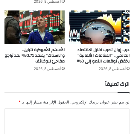
أغسطس 8, 2026
ف
ص
ا
ي
ل
ب
س
ت
ب
ب
ب
ا
ا
ل
حرب إيران تضرب آفاق الاقتصاد
الأسهم الأميركية تتباين..
ل
خ
العالمي.. “الصناعات الألمانية”
و”ناسداك” يصعد 0.71% بعد تراجع
ح
ر
يخفض توقعات النمو إلى 3%
مفاجئ للوظائف
ق
س
ي
أ
أغسطس 8, 2026
أغسطس 8, 2026
ق
م
ي
ا
اترك تعليقاً
ل
م
ط
ا
ل
ل
لن يتم نشر عنوان بريدك الإلكتروني.
الحقول الإلزامية مشار إليها بـ
*
ب
ج
ه
م
ا
ا
ه
ل
ا
و
ل
ت
ر