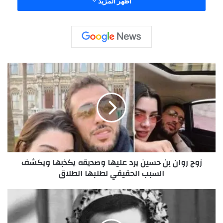
اظهر المزيد
ز
و
ج
ر
و
ا
ن
ب
ن
زوج روان بن حسين يرد عليها وصديقه يكذبها ويكشف
ح
السبب الحقيقي لطلبها الطلاق
س
ي
ن
م
ي
ا
ر
ر