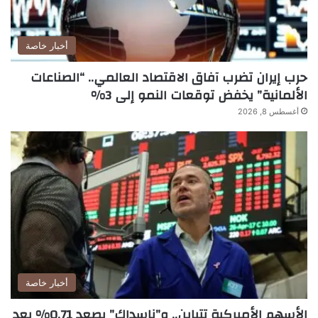
أخبار خاصة
حرب إيران تضرب آفاق الاقتصاد العالمي.. “الصناعات
الألمانية” يخفض توقعات النمو إلى 3%
أغسطس 8, 2026
أخبار خاصة
الأسهم الأميركية تتباين.. و”ناسداك” يصعد 0.71% بعد