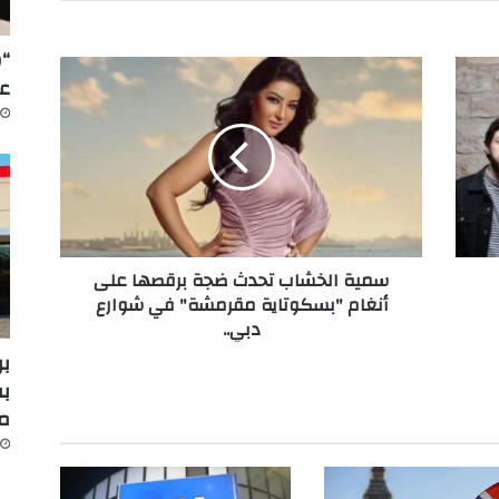
“س
س
عل
م
ي
ة
ا
ل
خ
ش
ا
سمية الخشاب تحدث ضجة برقصها على
ب
أنغام "بسكوتاية مقرمشة" في شوارع
ت
دبي..
ح
د
بر
ث
بف
ض
م
ج
ة
ب
ر