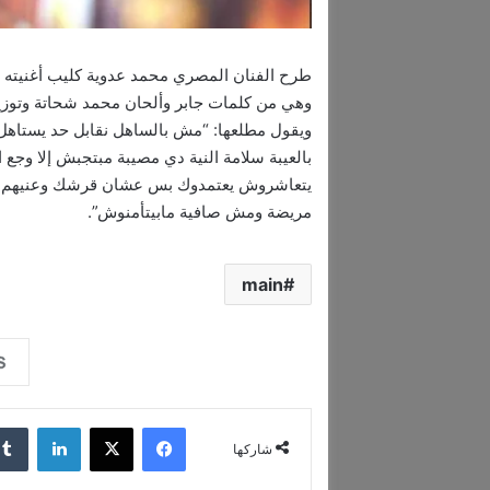
طرح الفنان المصري ​محمد عدوية​ كليب أغنيته 
وهي من كلمات جابر وألحان ​محمد شحاتة​ وتوزيع ​
ويقول مطلعها: “مش بالساهل نقابل حد يستاهل ز
بالعيبة سلامة النية دي مصيبة مبتجبش إلا وجع ا
يتعاشروش يعتمدوك بس عشان قرشك وعنيهم بت
مريضة ومش صافية مابيتأمنوش”.
main
فيسبوك
‫X
لينكدإن
شاركها