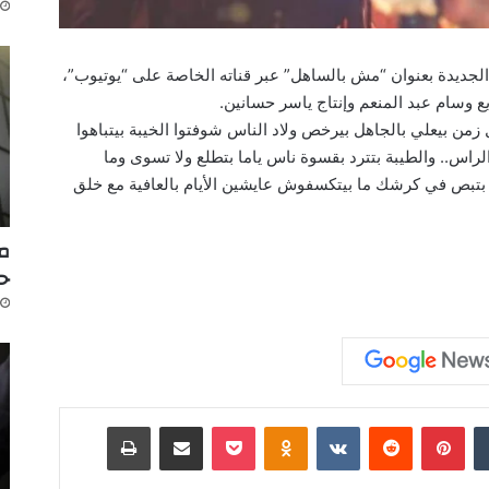
الجديدة بعنوان “مش بالساهل” عبر قناته الخاصة على “يوتيوب”،
وسام عبد المنعم​ وإنتاج ​ياسر حسانين​.
من بيعلي بالجاهل بيرخص ولاد الناس شوفتوا الخيبة بيتباهوا
لراس.. والطيبة بتترد بقسوة ناس ياما بتطلع ولا تسوى وما
بص في كرشك ما بيتكسفوش عايشين الأيام بالعافية مع خلق
مك
ح
‏Tumblr
بينتيريست
‏Reddit
‏VKontakte
Odnoklassniki
‫Pocket
مشاركة عبر البريد
طباعة