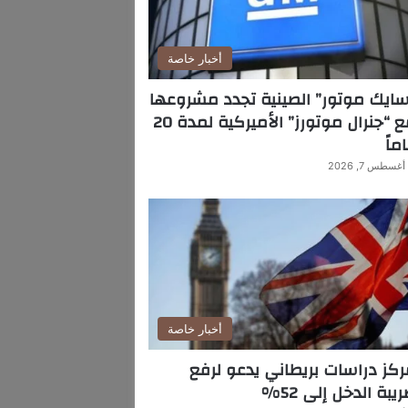
أخبار خاصة
ايك موتور” الصينية تجدد مشروعها
مع “جنرال موتورز” الأميركية لمدة 20
ماً
أغسطس 7, 2026
أخبار خاصة
كز دراسات بريطاني يدعو لرفع
يبة الدخل إلى 52%