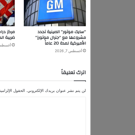
ز
ء
ا
ل
أ
“سايك موتور” الصينية تجدد
مركز درا
خ
مشروعها مع “جنرال موتورز”
ضريبة الدخ
ي
الأميركية لمدة 20 عاماً
أغسطس 7, 6
ر
أغسطس 7, 2026
م
ن
أ
اترك تعليقاً
ل
ب
و
لن يتم نشر عنوان بريدك الإلكتروني.
الحقول الإلزامية
م
ه
ا
ا
ل
"
أ
ت
ع
ع
د