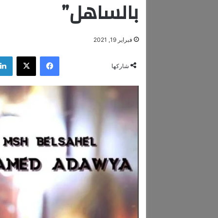
بالساهل”
فبراير 19, 2021
فيسبوك
‫X
شاركها