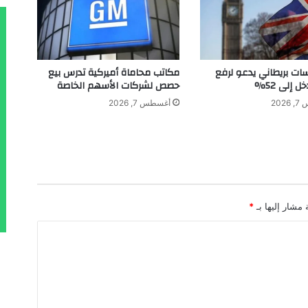
ق
ص
ه
ا
ع
سات بريطاني يدعو لرفع
مكاتب محاماة أميركية تدرس بيع
ل
ل إلى 52%
حصص لشركات الأسهم الخاصة
ى
202
أغسطس 7, 2026
أ
ن
غ
ا
م
"
ب
 مشار إليها بـ
*
س
ك
و
ت
ا
ي
ة