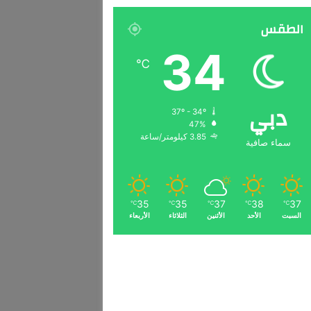
الطقس
34
℃
دبي
37º - 34º
47%
3.85 كيلومتر/ساعة
سماء صافية
35
35
37
38
37
℃
℃
℃
℃
℃
السبت
الأحد
الأثنين
الثلاثاء
الأربعاء