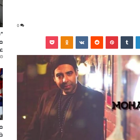
0
“س
لينكدإن
‏Tumblr
بينتيريست
‏Reddit
‏VKontakte
Odnoklassniki
‫Pocket
عا
مر
ضر