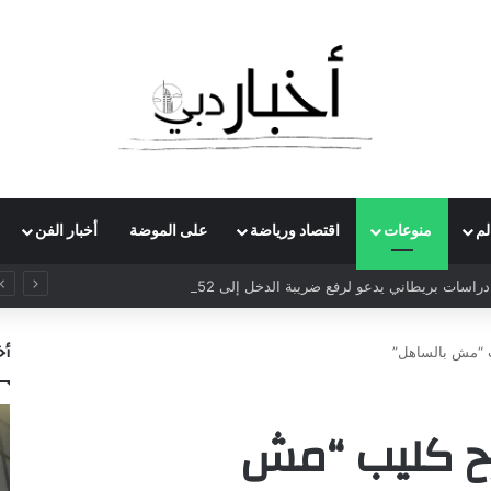
لم
منوعات
اقتصاد ورياضة
على الموضة
أخبار الفن
راسات بريطاني يدعو لرفع ضريبة الدخل إلى 52%
أخ
 “مش بالساهل”
ح كليب “مش