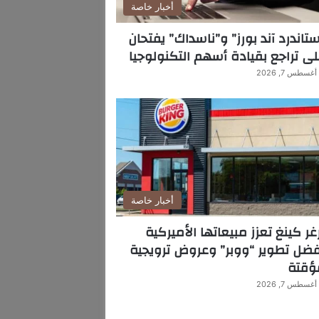
أخبار خاصة
تاندرد آند بورز” و”ناسداك” يفتحان
ى تراجع بقيادة أسهم التكنولوجيا
أغسطس 7, 2026
أخبار خاصة
غر كينغ تعزز مبيعاتها الأميركية
ضل تطوير “ووبر” وعروض ترويجية
ؤقتة
أغسطس 7, 2026