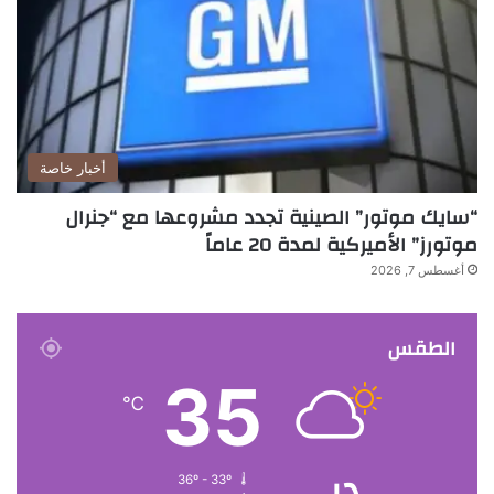
أخبار خاصة
“سايك موتور” الصينية تجدد مشروعها مع “جنرال
موتورز” الأميركية لمدة 20 عاماً
أغسطس 7, 2026
الطقس
35
℃
دبي
36º - 33º