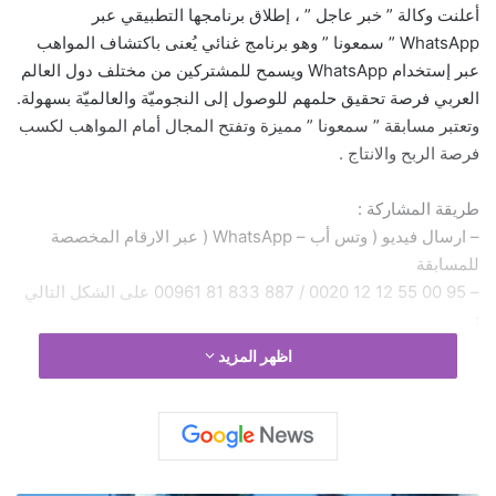
أعلنت وكالة ” خبر عاجل ” ، إطلاق برنامجها التطبيقي عبر
WhatsApp ” سمعونا ” وهو برنامج غنائي يُعنى باكتشاف المواهب
عبر إستخدام WhatsApp ويسمح للمشتركين من مختلف دول العالم
العربي فرصة تحقيق حلمهم للوصول إلى النجوميّة والعالميّة بسهولة.
وتعتبر مسابقة ” سمعونا ” مميزة وتفتح المجال أمام المواهب لكسب
فرصة الربح والانتاج .
طريقة المشاركة :
– ارسال فيديو ( وتس أب – WhatsApp ( عبر الارقام المخصصة
للمسابقة
– 95 00 55 12 12 0020 / 887 833 81 00961 على الشكل التالي
:
– ارسال فيديو عدد 2 الاول بدون موسيقى والثاني مع موسيقى
اظهر المزيد
عزف لايف او
– ( ماينس وان ) كاريوكي ..
– الفيديو الذي يرسل من داخل الاستديو لاغنية مسجلة غير مقبول
– ان يكون الفيديو واضحاً وخاصة الوجه من المنزل او أي مكان آخر
بشرط ان يكون الصوت جيد والتصوير بجهاز الخليوي ( بالعرض )