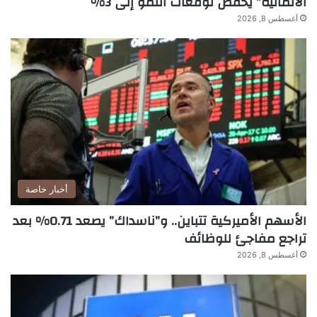
الألمانية” يخفض توقعات النمو إلى 3%
أغسطس 8, 2026
أخبار خاصة
الأسهم الأميركية تتباين.. و”ناسداك” يصعد 0.71% بعد
تراجع مفاجئ للوظائف
أغسطس 8, 2026