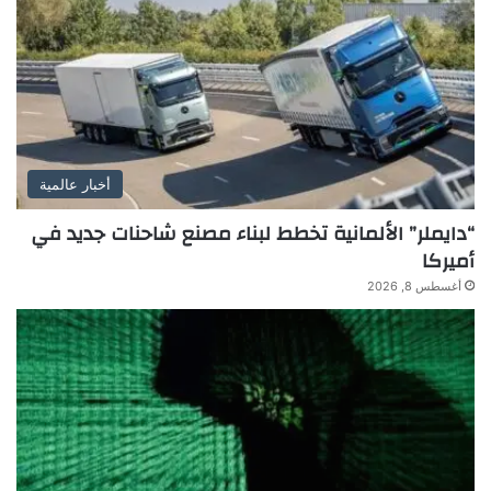
أخبار عالمية
“دايملر” الألمانية تخطط لبناء مصنع شاحنات جديد في
أميركا
أغسطس 8, 2026