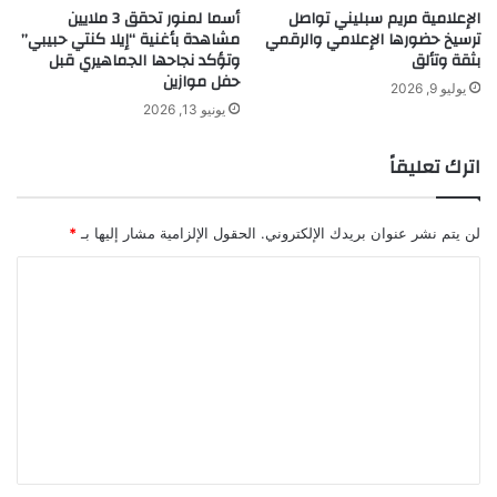
الإعلامية مريم سبليني تواصل
أسما لمنور تحقق 3 ملايين
ا
ع
ترسيخ حضورها الإعلامي والرقمي
مشاهدة بأغنية “إيلا كنتي حبيبي”
ذ
ل
بثقة وتألق
وتؤكد نجاحها الجماهيري قبل
ب
ا
حفل موازين
ي
ن
يوليو 9, 2026
ة
يونيو 13, 2026
ا
ف
ت
ي
ا
اترك تعليقاً
ا
ل
ل
ت
ش
ج
لن يتم نشر عنوان بريدك الإلكتروني.
الحقول الإلزامية مشار إليها بـ
*
ر
ا
ق
ا
ر
ا
ي
ل
ل
ة
View this post on Instagram
ت
أ
و
ع
س
ل
ط
ي
ق