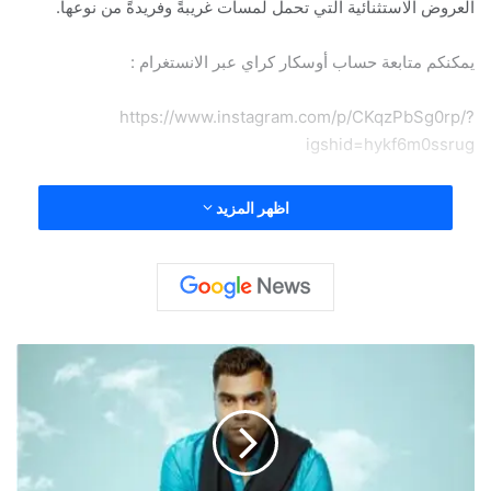
العروض الاستثنائية التي تحمل لمسات غريبةً وفريدةً من نوعها.
يمكنكم متابعة حساب أوسكار كراي عبر الانستغرام :
https://www.instagram.com/p/CKqzPbSg0rp/?
igshid=hykf6m0ssrug
اظهر المزيد
main
ا
ن
ت
و
ا
م