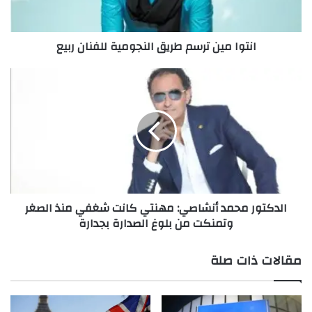
ي
ن
ت
انتوا مين ترسم طريق النجومية للفنان ربيع
ر
س
م
ا
ط
ل
ر
د
ي
ك
ق
ت
ا
و
ل
ر
ن
م
ج
ح
الدكتور محمد أنشاصي: مهنتي كانت شغفي منذ الصغر
و
م
وتمنكت من بلوغ الصدارة بجدارة
م
د
ي
أ
ة
ن
مقالات ذات صلة
ل
ش
ل
ا
ف
ص
ن
ي