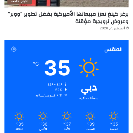
أخبار خاصة
برغر كينغ تعزز مبيعاتها الأميركية بفضل تطوير “ووبر”
وعروض ترويجية مؤقتة
أغسطس 7, 2026
الطقس
35
℃
دبي
35º - 34º
52%
7.11 كيلومتر/ساعة
سماء صافية
35
36
37
39
35
℃
℃
℃
℃
℃
الجمعة
السبت
الأحد
الأثنين
الثلاثاء