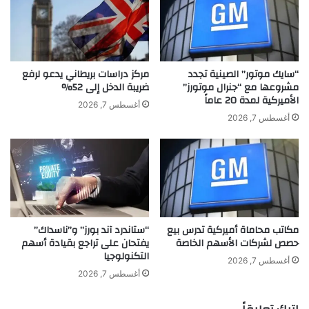
ا
:
ن
م
ر
ه
ب
ن
ي
ت
“سايك موتور” الصينية تجدد
مركز دراسات بريطاني يدعو لرفع
ع
ي
مشروعها مع “جنرال موتورز”
ضريبة الدخل إلى 52%
الأميركية لمدة 20 عاماً
ك
أغسطس 7, 2026
ا
أغسطس 7, 2026
ن
ت
ش
غ
ف
ي
م
مكاتب محاماة أميركية تدرس بيع
“ستاندرد آند بورز” و”ناسداك”
ن
حصص لشركات الأسهم الخاصة
يفتحان على تراجع بقيادة أسهم
ذ
التكنولوجيا
ا
أغسطس 7, 2026
ل
أغسطس 7, 2026
ص
غ