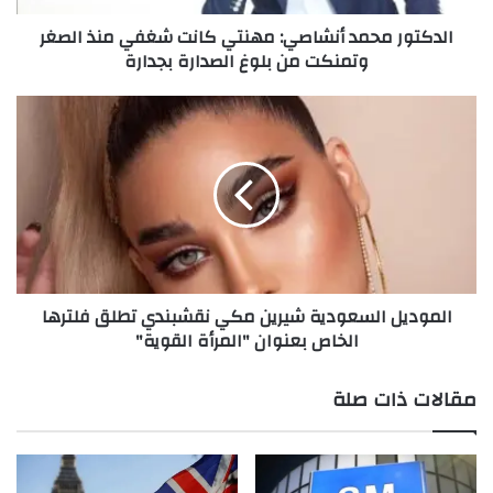
ح
الدكتور محمد أنشاصي: مهنتي كانت شغفي منذ الصغر
م
View this post on Instagram
وتمنكت من بلوغ الصدارة بجدارة
د
أ
ن
ا
ش
ل
ا
م
ص
و
ي
د
:
ي
م
ل
ه
ا
ن
ل
A post shared by Haidar krayem (@oscarkraye)
الموديل السعودية شيرين مكي نقشبندي تطلق فلترها
ت
س
الخاص بعنوان "المرأة القوية"
ي
ع
ك
و
ا
د
main
مقالات ذات صلة
ن
ي
ت
ة
ش
ش
غ
ي