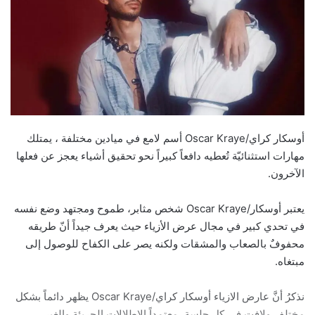
أوسكار كراي/Oscar Kraye أسم لامع في ميادين مختلفة ، يمتلك
مهارات استثنائيّة تُعطيه دافعاً كبيراً نحو تحقيق أشياء يعجز عن فعلها
الآخرون.
يعتبر أوسكار/Oscar Kraye شخص مثابر، طموح ومجتهد وضع نفسه
في تحدي كبير في مجال عرض الأزياء حيث يعرف جيداً أنّ طريقه
محفوفٌ بالصعاب والمشقات ولكنه يصر على الكفاح للوصول إلى
مبتغاه.
نذكرُ أنَّ عارض الازياء أوسكار كراي/Oscar Kraye يظهر دائماً بشكل
مختلف ولافت في كل جلسة، معتمداً الإطلالات الجريئة والغير