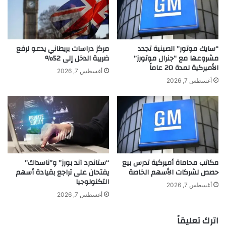
ف
ر
ي
ي
م
ن
ن
م
ذ
ك
“سايك موتور” الصينية تجدد
مركز دراسات بريطاني يدعو لرفع
ا
ي
مشروعها مع “جنرال موتورز”
ضريبة الدخل إلى 52%
ل
الأميركية لمدة 20 عاماً
ن
أغسطس 7, 2026
ص
ق
أغسطس 7, 2026
غ
ش
ر
ب
و
ن
ت
د
م
ي
ن
ت
ك
ط
مكاتب محاماة أميركية تدرس بيع
“ستاندرد آند بورز” و”ناسداك”
ت
ل
حصص لشركات الأسهم الخاصة
يفتحان على تراجع بقيادة أسهم
م
ق
التكنولوجيا
ن
ف
أغسطس 7, 2026
ب
ل
أغسطس 7, 2026
ل
ت
و
ر
اترك تعليقاً
غ
ه