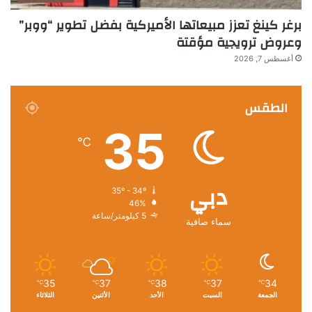
برغر كينغ تعزز مبيعاتها الأميركية بفضل تطوير “ووبر”
وعروض ترويجية مؤقتة
أغسطس 7, 2026
الطقس
35
℃
دبي
35º - 34º
46%
5 كيلومتر/ساعة
سماء صافية
35
37
38
37
34
℃
℃
℃
℃
℃
الجمعة
السبت
الأحد
الأثنين
الثلاثاء