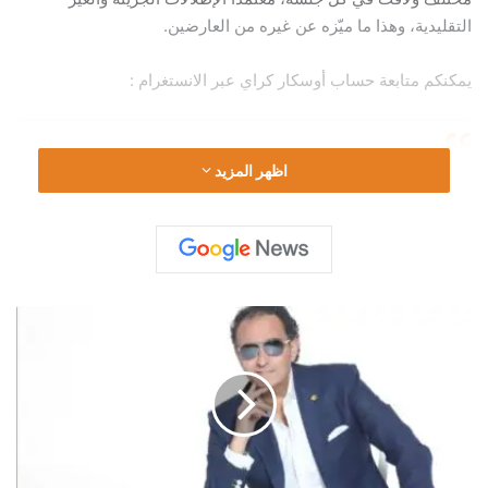
التقليدية، وهذا ما ميّزه عن غيره من العارضين.
يمكنكم متابعة حساب أوسكار كراي عبر الانستغرام :
اظهر المزيد
ا
ل
د
ك
ت
و
ر
م