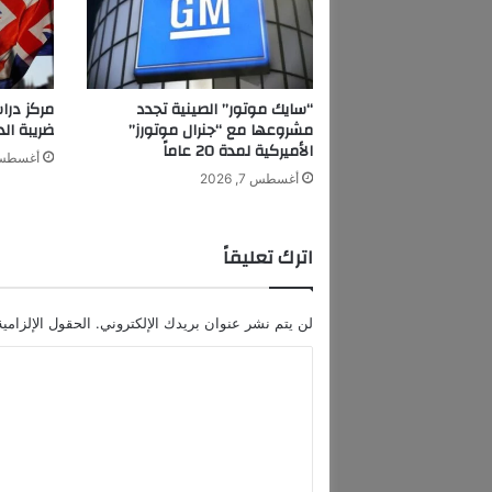
ا
ا
ل
ح
ق
“سايك موتور” الصينية تجدد
مركز درا
ي
مشروعها مع “جنرال موتورز”
ضريبة الدخ
ق
الأميركية لمدة 20 عاماً
أغسطس 7, 6
ي
أغسطس 7, 2026
اترك تعليقاً
لن يتم نشر عنوان بريدك الإلكتروني.
الحقول الإلزامية
ا
ل
ت
ع