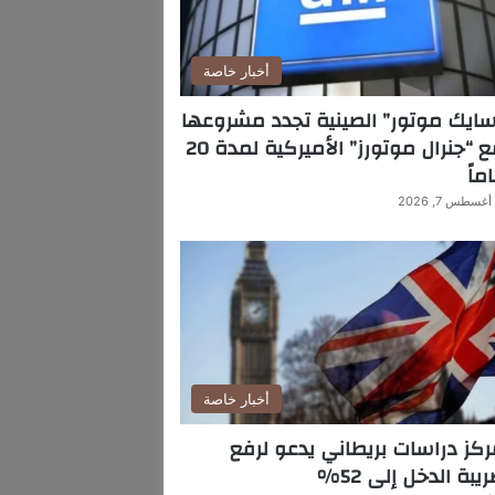
أخبار خاصة
ايك موتور” الصينية تجدد مشروعها
مع “جنرال موتورز” الأميركية لمدة 20
ماً
أغسطس 7, 2026
أخبار خاصة
كز دراسات بريطاني يدعو لرفع
يبة الدخل إلى 52%