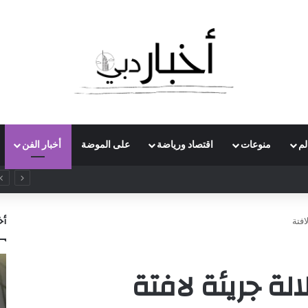
لم
منوعات
اقتصاد ورياضة
على الموضة
أخبار الفن
راسات بريطاني يدعو لرفع ضريبة الدخل إلى 52%
أخ
افتة
الة جريئة لافتة