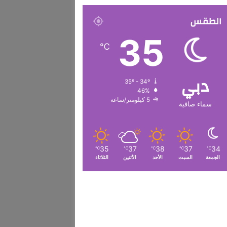
الطقس
35
℃
دبي
35º - 34º
46%
5 كيلومتر/ساعة
سماء صافية
35
37
38
37
34
℃
℃
℃
℃
℃
الجمعة
السبت
الأحد
الأثنين
الثلاثاء