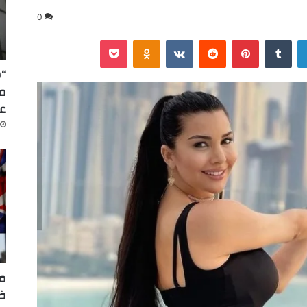
0
لينكدإن
‏Tumblr
بينتيريست
‏Reddit
‏VKontakte
Odnoklassniki
‫Pocket
“س
عا
مر
ضر