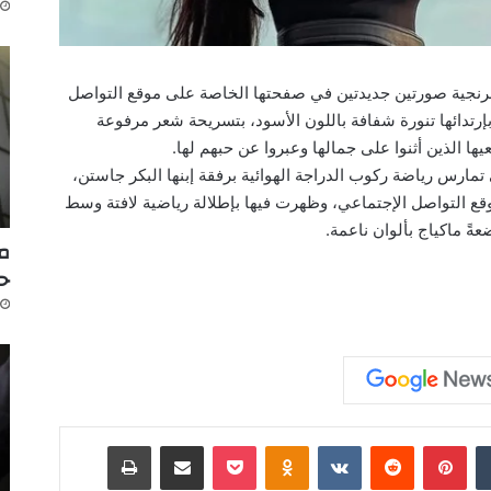
تا فرنجية​ صورتين جديدتين في صفحتها الخاصة على موقع التواصل
بإرتدائها تنورة شفافة باللون الأسود، بتسريحة شعر مرفوعة
ها الذين أثنوا على جمالها وعبروا عن حبهم لها.
تمارس رياضة ركوب الدراجة الهوائية برفقة إبنها البكر جاستن،
 التواصل الإجتماعي، وظهرت فيها بإطلالة رياضية لافتة وسط
ةً ماكياج بألوان ناعمة.
مك
ح
‏Tumblr
بينتيريست
‏Reddit
‏VKontakte
Odnoklassniki
‫Pocket
مشاركة عبر البريد
طباعة