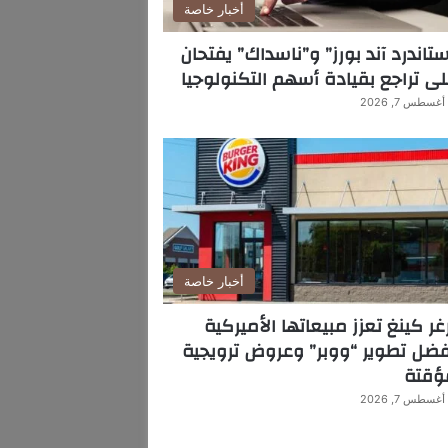
أخبار خاصة
تاندرد آند بورز” و”ناسداك” يفتحان
ى تراجع بقيادة أسهم التكنولوجيا
أغسطس 7, 2026
أخبار خاصة
غر كينغ تعزز مبيعاتها الأميركية
ضل تطوير “ووبر” وعروض ترويجية
ؤقتة
أغسطس 7, 2026