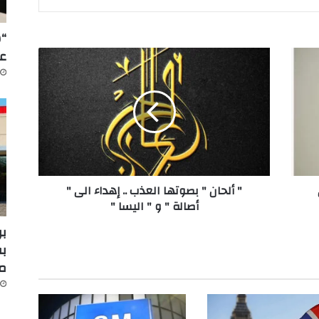
“س
عل
"
أ
ل
ح
ا
ن
"
ب
ص
" ألحان " بصوتها العذب .. إهداء الى "
و
أصالة " و " اليسا "
ت
ه
بر
ا
بف
ا
م
ل
ع
ذ
ب