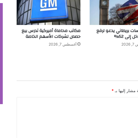
.
.
إ
ه
د
سات بريطاني يدعو لرفع
مكاتب محاماة أميركية تدرس بيع
ا
ل إلى 52%
حصص لشركات الأسهم الخاصة
ء
202
أغسطس 7, 2026
ا
ل
ى
"
أ
ص
ا
 مشار إليها بـ
*
ل
ة
"
و
"
ا
ل
ي