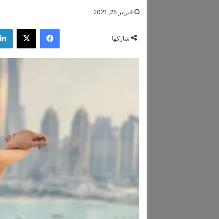
فبراير 25, 2021
فيسبوك
‫X
شاركها