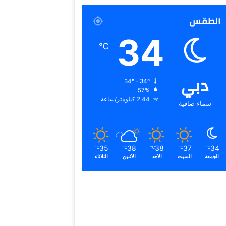
الطقس
34
℃
دبي
34º - 34º
57%
2.44 كيلومتر/ساعة
سماء صافية
35
38
38
37
34
℃
℃
℃
℃
℃
الجمعة
السبت
الأحد
الأثنين
الثلاثاء