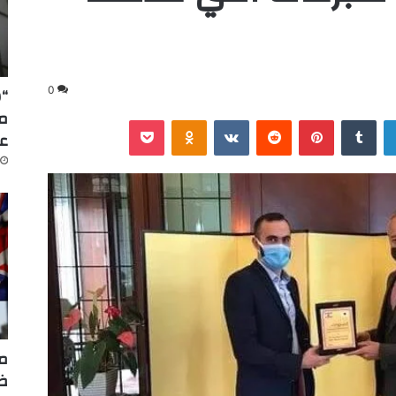
“س
0
لينكدإن
‏Tumblr
بينتيريست
‏Reddit
‏VKontakte
Odnoklassniki
‫Pocket
عا
مر
ضر