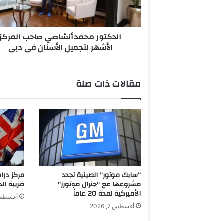
ر
م
ح
الدكتور محمد أنشاصي صاحب المركز
م
الأشهر لتجميل الأسنان في دبي
د
أ
ن
ش
مقالات ذات صلة
ا
ص
ي
ص
ا
ح
ب
ا
ل
“سايك موتور” الصينية تجدد
مركز درا
م
مشروعها مع “جنرال موتورز”
ضريبة الدخ
ر
الأميركية لمدة 20 عاماً
أغسطس 7, 6
ك
أغسطس 7, 2026
ز