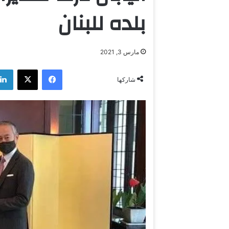
بلده للبنان
مارس 3, 2021
فيسبوك
‫X
شاركها