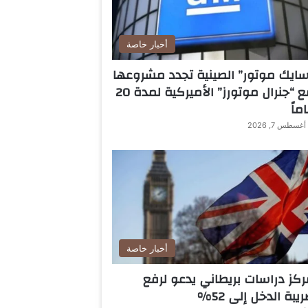
أخبار خاصة
ايك موتور” الصينية تجدد مشروعها
مع “جنرال موتورز” الأميركية لمدة 20
ماً
أغسطس 7, 2026
أخبار خاصة
كز دراسات بريطاني يدعو لرفع
يبة الدخل إلى 52%