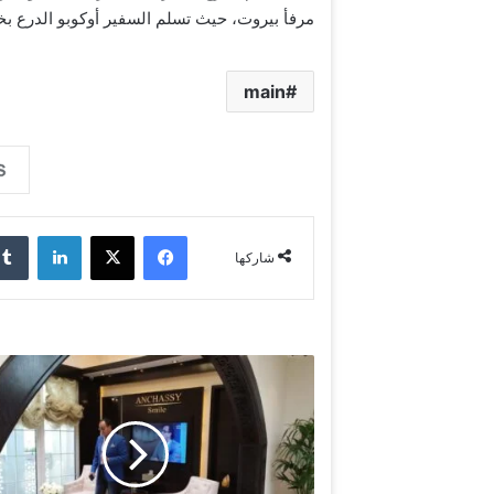
مرفأ بيروت، حيث تسلم السفير أوكوبو الدرع بخ
main
فيسبوك
‫X
لينكدإن
شاركها
ا
ل
د
ك
ت
و