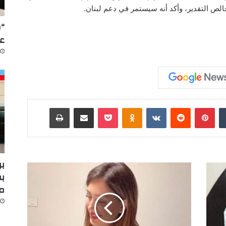
الص التقدير، وأكد أنه سيستمر في دعم لبنان.
“س
عل
‏Tumblr
بينتيريست
‏Reddit
‏VKontakte
Odnoklassniki
‫Pocket
مشاركة عبر البريد
طباعة
بر
ا
بف
خ
م
ت
ص
ا
ص