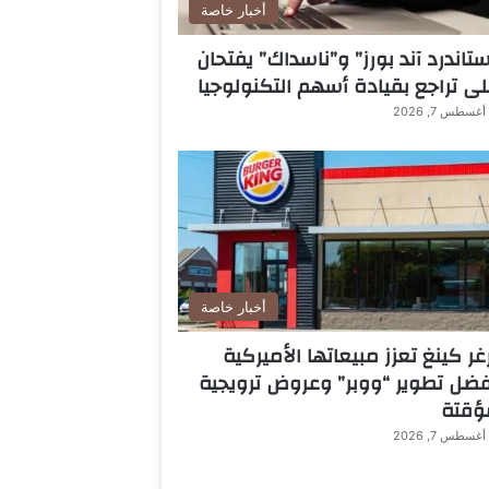
أخبار خاصة
تاندرد آند بورز” و”ناسداك” يفتحان
ى تراجع بقيادة أسهم التكنولوجيا
أغسطس 7, 2026
أخبار خاصة
غر كينغ تعزز مبيعاتها الأميركية
ضل تطوير “ووبر” وعروض ترويجية
ؤقتة
أغسطس 7, 2026