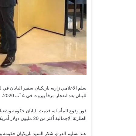
سلم الاعلامي زاريه باريكيان سفير اليابان في لب
للبنان بعد انفجار مرفأ بيروت في 4 آب 2020، وكتذكير بالعلاقة الوثيقة بين لبنان واليابان.
فور وقوع المأساة، قدمت اليابان حكومة وشعبا 
الطارئة الإجمالية أكثر من 20 مليون دولار أمريكي، من خلال المنظمات الدولية بالدرجة الأولى.
عند تسليم الدرع، شكر السيد باريكيان حكومة 