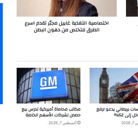
ي
ة
ا
اختصاصية التغذية غاييل مجبّر تقدم اسرع
ل
الطرق للتخلص من دهون البطن
ت
غ
ذ
ي
ة
غ
ا
ي
ي
ل
م
ج
بّ
سات بريطاني يدعو لرفع
مكاتب محاماة أميركية تدرس بيع
ر
ل إلى 52%
حصص لشركات الأسهم الخاصة
ت
202
أغسطس 7, 2026
ق
د