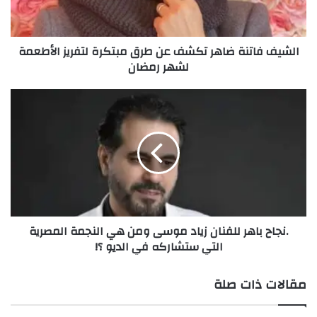
ا
ت
ن
الشيف فاتنة ضاهر تكشف عن طرق مبتكرة لتفريز الأطعمة
ة
لشهر رمضان
ض
ا
ه
.
ر
ن
ت
ج
A post shared by رنيم (@ranim.elchayeb)
ك
ا
ش
ح
ف
ب
ع
ا
main
ن
ه
ط
ر
.نجاح باهر للفنان زياد موسى ومن هي النجمة المصرية
ر
ل
التي ستشاركه في الديو ؟!
ق
ل
م
ف
ب
ن
مقالات ذات صلة
ت
ا
ك
ن