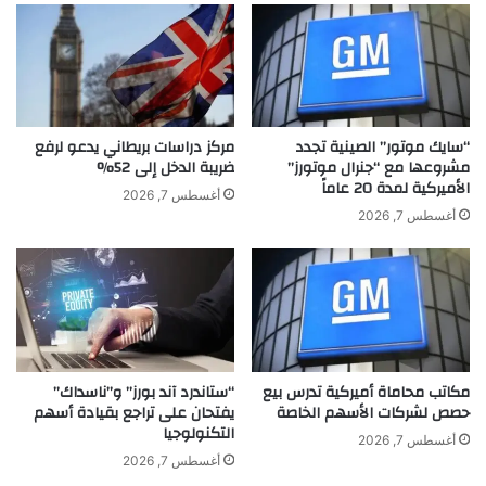
ر
ز
ة
ي
ل
ا
ت
د
ف
م
ر
و
ي
س
“سايك موتور” الصينية تجدد
مركز دراسات بريطاني يدعو لرفع
ز
ى
مشروعها مع “جنرال موتورز”
ضريبة الدخل إلى 52%
ا
الأميركية لمدة 20 عاماً
و
أغسطس 7, 2026
ل
م
أغسطس 7, 2026
أ
ن
ط
ه
ع
ي
م
ا
ة
ل
ل
ن
ش
ج
مكاتب محاماة أميركية تدرس بيع
“ستاندرد آند بورز” و”ناسداك”
ه
م
حصص لشركات الأسهم الخاصة
يفتحان على تراجع بقيادة أسهم
ر
ة
التكنولوجيا
ر
ا
أغسطس 7, 2026
م
ل
أغسطس 7, 2026
ض
م