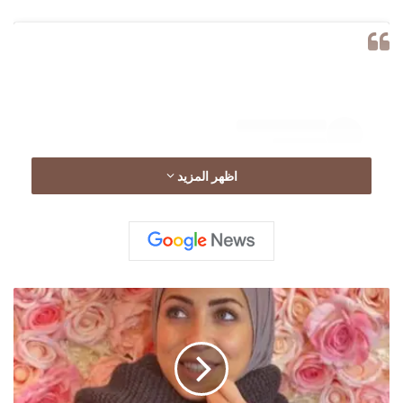
اظهر المزيد
ا
ل
ش
ي
View this post on Instagram
ف
ف