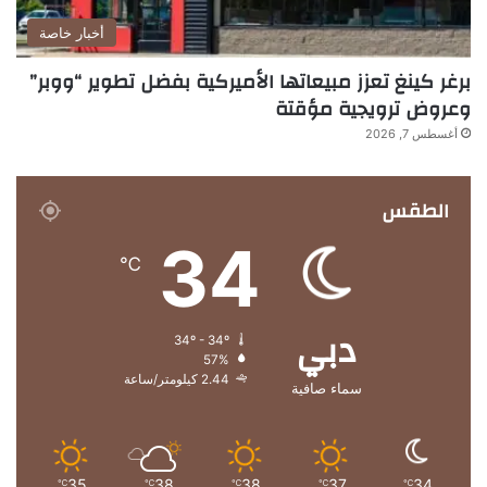
أخبار خاصة
برغر كينغ تعزز مبيعاتها الأميركية بفضل تطوير “ووبر”
وعروض ترويجية مؤقتة
أغسطس 7, 2026
الطقس
34
℃
دبي
34º - 34º
57%
2.44 كيلومتر/ساعة
سماء صافية
35
38
38
37
34
℃
℃
℃
℃
℃