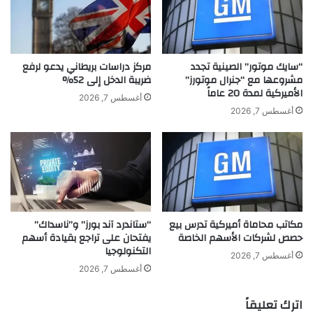
ف
م
ن
ل
ي
ي
ة
و
ب
ن
“سايك موتور” الصينية تجدد
مركز دراسات بريطاني يدعو لرفع
ق
م
مشروعها مع “جنرال موتورز”
ضريبة الدخل إلى 52%
الأميركية لمدة 20 عاماً
و
ش
أغسطس 7, 2026
ة
ا
أغسطس 7, 2026
ل
ه
ا
د
ف
ة
ت
ف
ة
ي
"
ي
مكاتب محاماة أميركية تدرس بيع
“ستاندرد آند بورز” و”ناسداك”
ش
حصص لشركات الأسهم الخاصة
يفتحان على تراجع بقيادة أسهم
ب
التكنولوجيا
ه
أغسطس 7, 2026
ك
أغسطس 7, 2026
ق
ل
اترك تعليقاً
ب