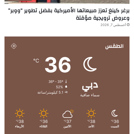
برغر كينغ تعزز مبيعاتها الأميركية بفضل تطوير “ووبر”
وعروض ترويجية مؤقتة
أغسطس 7, 2026
الطقس
36
℃
دبي
36º - 35º
52%
5.1 كيلومتر/ساعة
سماء صافية
38
36
37
38
36
℃
℃
℃
℃
℃
السبت
الأحد
الأثنين
الثلاثاء
الأربعاء