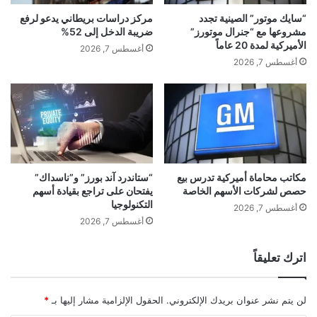
اً
د
“سايك موتور” الصينية تجدد
مركز دراسات بريطاني يدعو لرفع
ن
مشروعها مع “جنرال موتورز”
ضريبة الدخل إلى 52%
ش
الأميركية لمدة 20 عاماً
أغسطس 7, 2026
ا
أغسطس 7, 2026
ط
ه
ب
ع
د
خ
ر
و
مكاتب محاماة أميركية تدرس بيع
“ستاندرد آند بورز” و”ناسداك”
حصص لشركات الأسهم الخاصة
يفتحان على تراجع بقيادة أسهم
ج
التكنولوجيا
ه
أغسطس 7, 2026
م
أغسطس 7, 2026
ن
ا
اترك تعليقاً
ل
س
ج
لن يتم نشر عنوان بريدك الإلكتروني.
الحقول الإلزامية مشار إليها بـ
*
ن