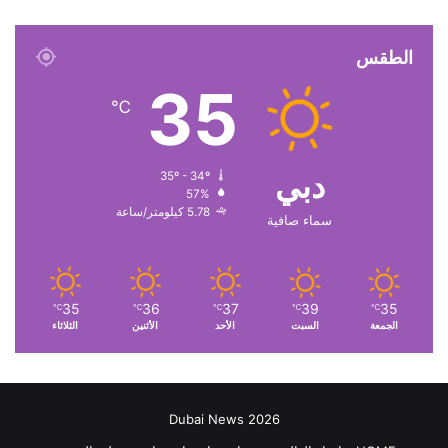
الطقس
35
℃
دبي
35º - 34º
57%
5.78 كيلومتر/ساعة
سماء صافية
35
36
37
39
35
℃
℃
℃
℃
℃
الجمعة
السبت
الأحد
الأثنين
الثلاثاء
Dubai News 2026