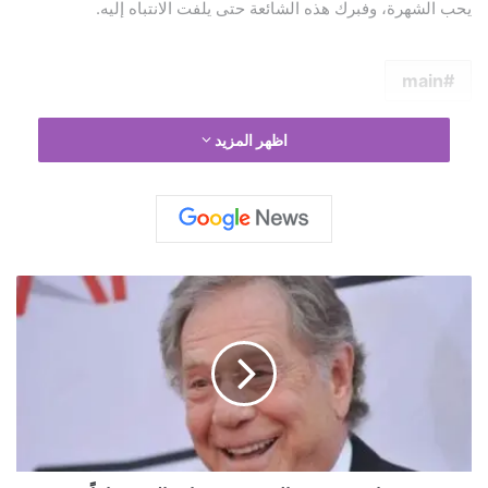
يحب الشهرة، وفبرك هذه الشائعة حتى يلفت الانتباه إليه.
main
اظهر المزيد
و
ف
ا
ة
ج
و
ر
ج
س