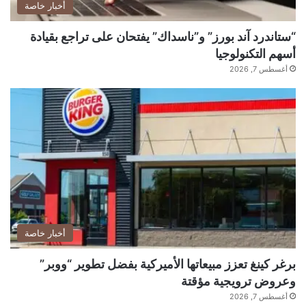
أخبار خاصة
“ستاندرد آند بورز” و”ناسداك” يفتحان على تراجع بقيادة
أسهم التكنولوجيا
أغسطس 7, 2026
أخبار خاصة
برغر كينغ تعزز مبيعاتها الأميركية بفضل تطوير “ووبر”
وعروض ترويجية مؤقتة
أغسطس 7, 2026