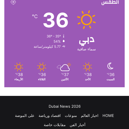
الطقس
36
℃
دبي
36º - 35º
54%
5.77 كيلومتر/ساعة
سماء صافية
38
36
37
38
36
℃
℃
℃
℃
℃
السبت
الأحد
الأثنين
الثلاثاء
الأربعاء
Dubai News 2026
HOME
اخبار العالم
منوعات
اقتصاد ورياضة
على الموضة
أخبار الفن
مقابلات خاصة