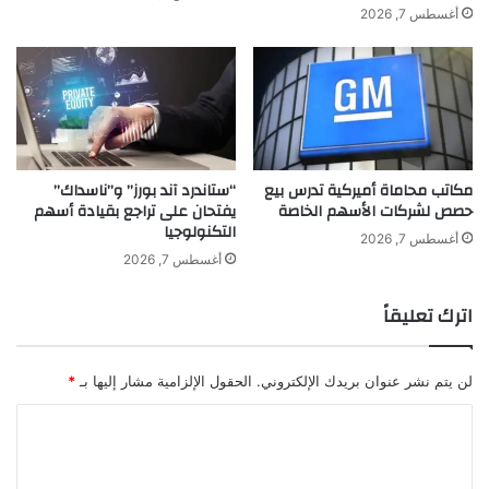
م
س
أغسطس 7, 2026
ي
ل
د
م
ل
ا
ت
ن
و
ف
ن
ي
ط
مكاتب محاماة أميركية تدرس بيع
“ستاندرد آند بورز” و”ناسداك”
ف
حصص لشركات الأسهم الخاصة
يفتحان على تراجع بقيادة أسهم
و
التكنولوجيا
ل
أغسطس 7, 2026
ت
أغسطس 7, 2026
ه
اترك تعليقاً
لن يتم نشر عنوان بريدك الإلكتروني.
الحقول الإلزامية مشار إليها بـ
*
ا
ل
ت