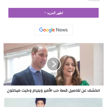
اظهر المزيد
ا
ل
ك
ش
ف
ع
ن
ت
ف
الكشف عن تفاصيل قصة حب الأمير ويليام وكيت ميدلتون
ا
ص
ي
ص
ل
و