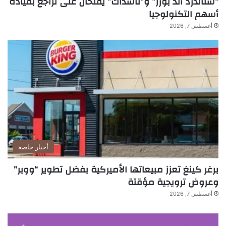
“ستاندرد آند بورز” و”ناسداك” يفتحان على تراجع بقيادة
أسهم التكنولوجيا
أغسطس 7, 2026
أخبار خاصة
برغر كينغ تعزز مبيعاتها الأميركية بفضل تطوير “ووبر”
وعروض ترويجية مؤقتة
أغسطس 7, 2026