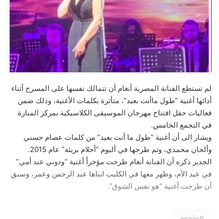
لم تستطع الفنانة المصرية ​أنغام​ أن تتمالك نفسها على المسرح أثناء
أدائها أغنية “طول ماأنت بعيد”، متأثرة بكلمات الأغنية، وذلك ضمن
فعاليات حفل افتتاح مهرجان الموسيقى الكلاسيكية بمركز المنارة
في التجمع الخامس.
ويشار الى أن أغنية “طول ما أنت بعيد” من كلمات عصام حسني
وألحان محمدي، وتم طرحها في ألبوم “أحلام بريئة” عام 2015.
الجدير ذكره أن الفنانة أنغام طرحت مؤخراً أغنية “ودوني عند أمي”
في عيد الأم، وظهر معها في الكليب ابناها عبد الرحمن وعمر، وسبق
أن طرحت أغنية “هو نفس الشوق”.
main