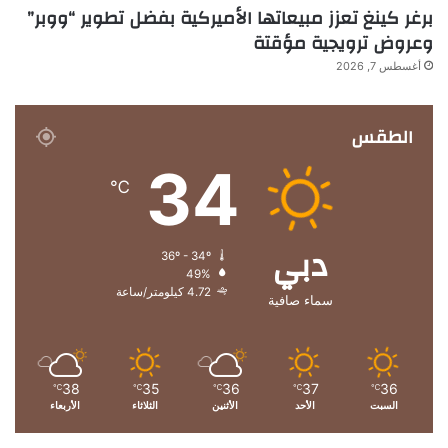
برغر كينغ تعزز مبيعاتها الأميركية بفضل تطوير “ووبر”
وعروض ترويجية مؤقتة
أغسطس 7, 2026
الطقس
34
℃
دبي
36º - 34º
49%
4.72 كيلومتر/ساعة
سماء صافية
38
35
36
37
36
℃
℃
℃
℃
℃
السبت
الأحد
الأثنين
الثلاثاء
الأربعاء