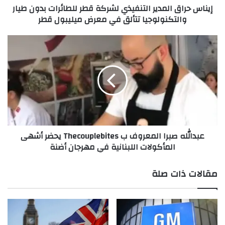
إيناس حراق المدير التنفيذي لشركة قطر للطائرات بدون طيار
ا
لمشاهدة الفيديو:
والتكنولوجيا تتألق في معرض ميليبول قطر
ل
https://www.instagram.com/p/CMKJgkXAdZx/?
م
د
ع
igshid=1m527ltnqb064
ي
ب
ر
د
ا
ا
main
ل
ل
ت
ل
ن
ه
ف
ص
ي
ب
عبدالله صبرا المعروف ب Thecouplebites يحضر أشهى
ذ
ر
المأكولات اللبنانية في مهرجان أضنة
ي
ا
ل
ا
ش
ل
مقالات ذات صلة
ر
م
ك
ع
ة
ر
ق
و
ط
ف