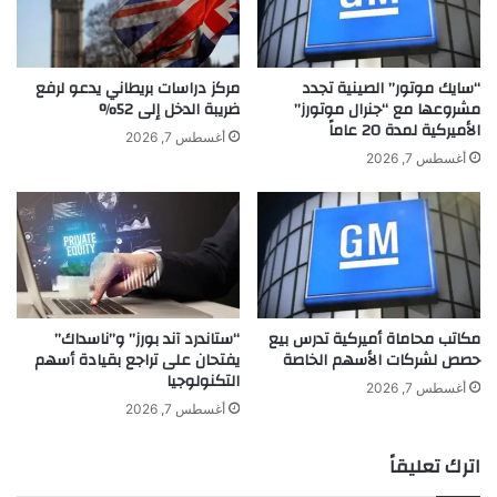
ر
ب
ل
T
ل
h
ط
e
“سايك موتور” الصينية تجدد
مركز دراسات بريطاني يدعو لرفع
ا
c
مشروعها مع “جنرال موتورز”
ضريبة الدخل إلى 52%
ئ
الأميركية لمدة 20 عاماً
o
أغسطس 7, 2026
ر
u
أغسطس 7, 2026
ا
p
ت
l
ب
e
د
b
و
i
ن
t
ط
e
مكاتب محاماة أميركية تدرس بيع
“ستاندرد آند بورز” و”ناسداك”
ي
s
حصص لشركات الأسهم الخاصة
يفتحان على تراجع بقيادة أسهم
ا
ي
التكنولوجيا
ر
ح
أغسطس 7, 2026
و
ض
أغسطس 7, 2026
ا
ر
ل
أ
اترك تعليقاً
ت
ش