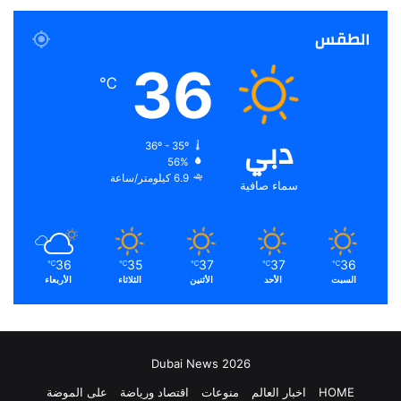
الطقس
36
℃
دبي
36º - 35º
56%
6.9 كيلومتر/ساعة
سماء صافية
36
35
37
37
36
℃
℃
℃
℃
℃
السبت
الأحد
الأثنين
الثلاثاء
الأربعاء
Dubai News 2026
HOME
اخبار العالم
منوعات
اقتصاد ورياضة
على الموضة