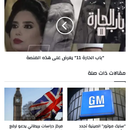
ق
"
ا
ب
ل
ا
ج
ب
م
ا
ه
ل
و
ح
ر
ا
ل
ر
"باب الحارة 11" يعرض على هذه المنصة
ـ
ة
"
1
ا
1
مقالات ذات صلة
ل
"
ن
ي
م
ع
ر
ر
"
ض
ع
ل
ى
ه
“سايك موتور” الصينية تجدد
مركز دراسات بريطاني يدعو لرفع