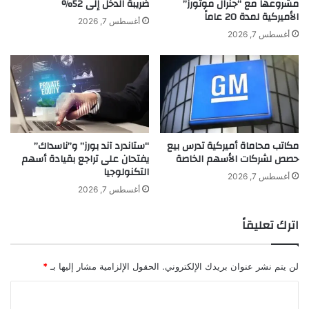
مشروعها مع “جنرال موتورز”
ضريبة الدخل إلى 52%
ذ
الأميركية لمدة 20 عاماً
ه
أغسطس 7, 2026
ا
أغسطس 7, 2026
ل
م
ن
ص
ة
مكاتب محاماة أميركية تدرس بيع
“ستاندرد آند بورز” و”ناسداك”
حصص لشركات الأسهم الخاصة
يفتحان على تراجع بقيادة أسهم
التكنولوجيا
أغسطس 7, 2026
أغسطس 7, 2026
اترك تعليقاً
لن يتم نشر عنوان بريدك الإلكتروني.
الحقول الإلزامية مشار إليها بـ
*
ا