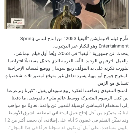
طُرح فيلم الانيمايشن “​أليفيا 2053​” من إنتاج لبناني Spring
Entertainment وهو للكبار عبر اليوتيوب.
يتحدث عن جمهورية “أليفيا” في 2053، ويُعدّ أول فيلم انيماشن،
والعمل الترفيهي الوحيد باللّغة العربية الذي يتخيّل مستقبلًا افتراضيا.
تبلورت فكرته على يد المؤلّف ربيع سويدان ووضع لمساته الإخراجية
المخرج جورج أبو مهيا، يسرد تداخل غير متوقع لمصير ثلاث شخصياتٍ
تتسابق مع الزمن.
المنتج التنفيذي وصاحب الفكرة ربيع سويدان يقول: “كبرنا وترعرعنا
بين كتب الرسوم المتحركة ووسط عالمٍ مليء بالفوضى، ما دفعنا
إلى استخدام الانيماشن كوسيلة للتعبير عن واقعنا. تعاونّا مع مواهب
لبنانيّة متميّزة من أجل إنتاج عملٍ استثنائي لمنطقة الشرق الأوسط.
وقد تمكّن الفيلم في غضون 5 أيام على إطلاقه، أن يحصد أكثر من 1.2
مليون مشاهدة، على أمل أن نكون قد سجلنا خرقًا في هذا المجال”.