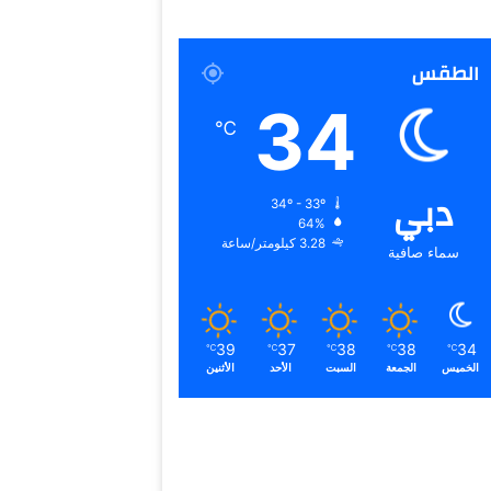
الطقس
34
℃
دبي
34º - 33º
64%
3.28 كيلومتر/ساعة
سماء صافية
39
37
38
38
34
℃
℃
℃
℃
℃
الخميس
الجمعة
السبت
الأحد
الأثنين