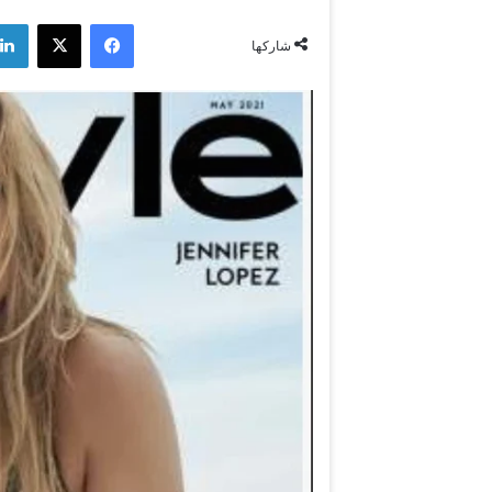
فيسبوك
‫X
شاركها