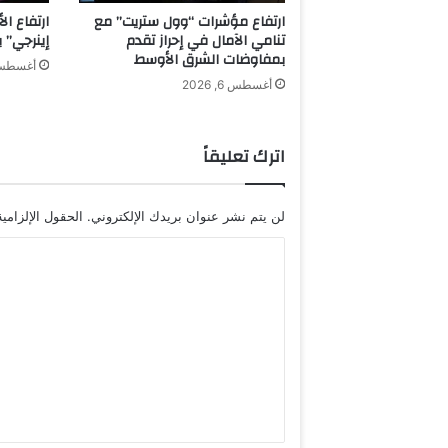
ا
ارتفاع مؤشرات “وول ستريت” مع
ارتفاع ال
ل
تنامي الآمال في إحراز تقدم
إينرجي” بـ70% لتتجاوز مليار دو
م
بمفاوضات الشرق الأوسط
أغسطس 6, 6
ن
أغسطس 6, 2026
ص
ة
اترك تعليقاً
لن يتم نشر عنوان بريدك الإلكتروني.
الحقول الإلزامية
ا
ل
ت
ع
ل
ي
ق