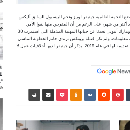
InStyle” الضوء على وضع النجمة العالمية ​جينيفر لوبيز​ ونجم البيسبول السابق ​أليكس
ذ أكثر من شهر، على الرغم من أن المقربين منها نفوا الأمر.
وعلى الرغم من أن عشاقها السابقين ​بن أفليك​ ومارك أنتوني تحدثا عن حياتها المهنية المذهلة التي استمرت 30
ية معلومات. ولم تكن قنبلة برونكس ترتدي خاتم الخطوبة الماسي
“A-Rod” الذي تبلغ قيمته مليون دولار والذي تم تقديمه لها في عام 2019. يذكر أن جينيفر لديها أخلاقيات عمل لا
لت
“
‏Tumblr
بينتيريست
‏Reddit
‏VKontakte
Odnoklassniki
‫Pocket
مشاركة عبر البريد
طباعة
إ
ي