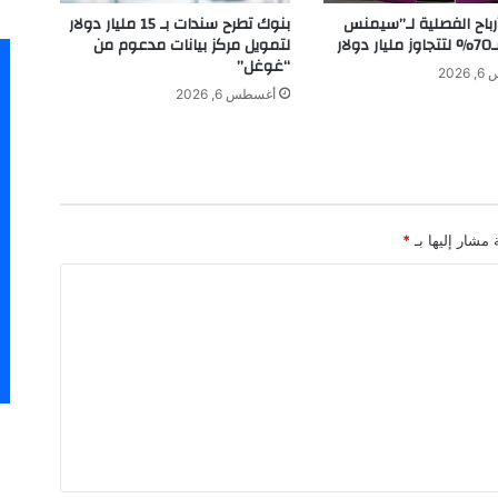
ل
بنوك تطرح سندات بـ 15 مليار دولار
أرباح الفصلية لـ”سيمنس
ش
لتمويل مركز بيانات مدعوم من
لار
ر
“غوغل”
202
ك
أغسطس 6, 2026
ة
ق
ط
ر
ل
ل
 مشار إليها بـ
*
ط
ا
ئ
ر
ا
ت
ب
د
و
ن
ط