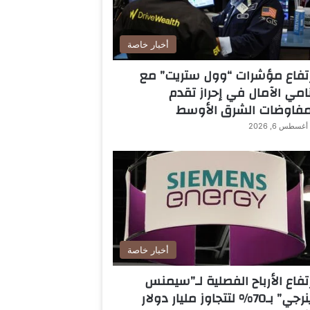
أخبار خاصة
تفاع مؤشرات “وول ستريت” مع
امي الآمال في إحراز تقدم
مفاوضات الشرق الأوسط
أغسطس 6, 2026
أخبار خاصة
تفاع الأرباح الفصلية لـ”سيمنس
ي” بـ70% لتتجاوز مليار دولار