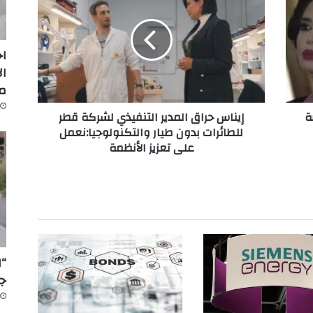
ن
ا
س
اج
ح
ال
ر
م
ا
ق
إيناس حراق المدير التنفيذي لشركة قطر
ا
للطائرات بدون طيار والتكنولوجيا:نعمل
ل
على تعزيز الأنظمة
م
د
ي
ر
ا
ل
ت
ن
“ا
ف
جد
ي
ذ
ي