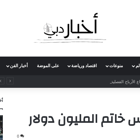
لم
منوعات
اقتصاد ورياضة
على الموضة
أخبار الفن
الأرباح الفصلية لـ”سيمنس إينرجي” بـ70% لتتجاوز مليار دولار
أخ
بس خاتم المليون دولار
0