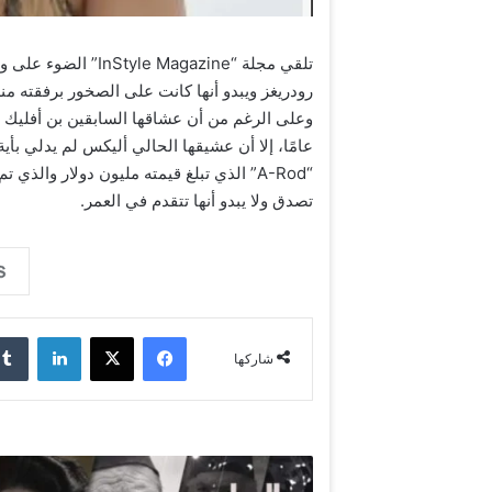
تلقي مجلة “ Magazine
رودريغز​ ويبدو أنها كانت على الصخور برفقته من
عامًا، إلا أن عشيقها الحالي أليكس لم يدلي بأ
تصدق ولا يبدو أنها تتقدم في العمر.
فيسبوك
‫X
لينكدإن
شاركها
"
ب