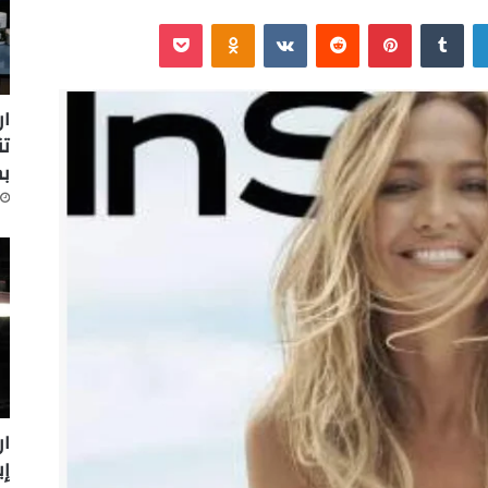
لينكدإن
‏Tumblr
بينتيريست
‏Reddit
‏VKontakte
Odnoklassniki
‫Pocket
ار
تن
ب
ار
إينرج