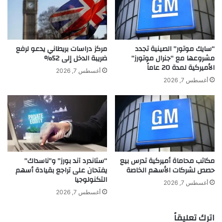
ع
عِ
ا
دَ
ل
ت
م
م
يّ
ن
“سايك موتور” الصينية تجدد
مركز دراسات بريطاني يدعو لرفع
ت
م
مشروعها مع “جنرال موتورز”
ضريبة الدخل إلى 52%
ر
الأميركية لمدة 20 عاماً
س
أغسطس 7, 2026
ف
ل
أغسطس 7, 2026
ع
س
ل
ل
ه
ا
ا
ل
ل
ز
ق
و
ب
ج
مكاتب محاماة أميركية تدرس بيع
“ستاندرد آند بورز” و”ناسداك”
ع
ة
حصص لشركات الأسهم الخاصة
يفتحان على تراجع بقيادة أسهم
ة
ا
التكنولوجيا
ل
أغسطس 7, 2026
ر
أغسطس 7, 2026
ا
ب
اترك تعليقاً