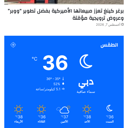
برغر كينغ تعزز مبيعاتها الأميركية بفضل تطوير “ووبر”
وعروض ترويجية مؤقتة
أغسطس 7, 2026
الطقس
36
℃
دبي
36º - 35º
52%
5.1 كيلومتر/ساعة
سماء صافية
38
36
37
38
36
℃
℃
℃
℃
℃
السبت
الأحد
الأثنين
الثلاثاء
الأربعاء