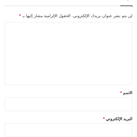
ع
ة
ب
لن يتم نشر عنوان بريدك الإلكتروني.
الحقول الإلزامية مشار إليها بـ
*
س
ب
ا
ب
ل
د
ت
ع
و
ع
ة
ل
ع
ش
ي
ا
ق
ء
*
الاسم
*
البريد الإلكتروني
*