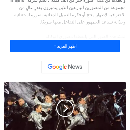
وانطلاقًا من مبدأ “صورة خيرٌ من ألف كلمة”، تضم شركة “imajin8”
مجموعة من المصورين البارعين الذين يتميزون بقدرٍ عالٍ من
الاحترافية لإظهار منتج أو فكرة العميل الدعائية بصورة استثنائية
وجذّابة تساعد الجمهور على التفاعل معها سريعًا.
لمشاهدة الصور التي يلتقطها مصوري الوكالة:
اظهر المزيد
س
ي
ف
ن
ب
ي
ل
ف