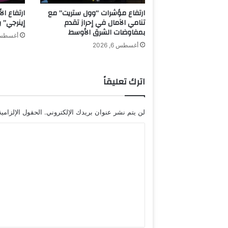
ب
ارتفاع مؤشرات “وول ستريت” مع
ارتفاع ال
ك
تنامي الآمال في إحراز تقدم
إينرجي” بـ70% لتتجاوز مليار دو
ك
بمفاوضات الشرق الأوسط
أغسطس 6, 6
ت
أغسطس 6, 2026
ي
ر
"
اترك تعليقاً
-
ب
ا
لن يتم نشر عنوان بريدك الإلكتروني.
الحقول الإلزامية
ل
ص
ا
و
ل
ر
ة
ت
ع
ل
ي
ق