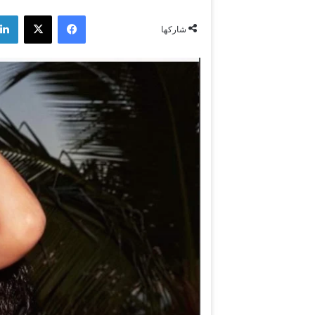
فيسبوك
‫X
شاركها