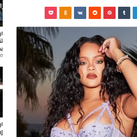
لينكدإن
‏Tumblr
بينتيريست
‏Reddit
‏VKontakte
Odnoklassniki
‫Pocket
ار
تن
ب
ار
إينرج