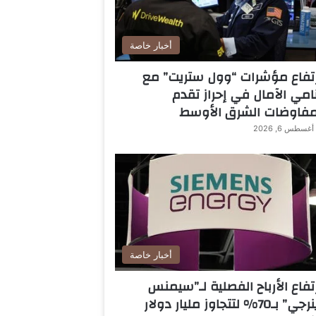
أخبار خاصة
تفاع مؤشرات “وول ستريت” مع
امي الآمال في إحراز تقدم
مفاوضات الشرق الأوسط
أغسطس 6, 2026
أخبار خاصة
تفاع الأرباح الفصلية لـ”سيمنس
ي” بـ70% لتتجاوز مليار دولار