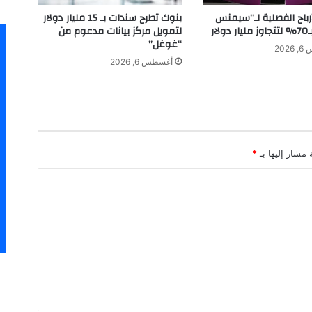
8
بنوك تطرح سندات بـ 15 مليار دولار
أرباح الفصلية لـ”سيمنس
%
لتمويل مركز بيانات مدعوم من
لار
ف
“غوغل”
202
ي
أغسطس 6, 2026
ا
ل
ر
ب
ع
ا
 مشار إليها بـ
*
ل
أ
و
ل