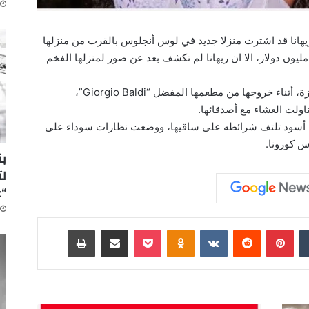
ريهانا​ قد اشترت منزلا جديد في لوس أنجلوس بالقرب من منزلها
لذي اشترته في السنة الماضية وذلك بمبلغ 10 مليون دولار، الا ان ريهانا لم تكشف بعد عن صور لمنزلها الفخم
على صعيد آخر كانت قد ظهرت ريهانا بطلّة مميزة، أثناء خروجها من مطعمها المفضل “Giorgio Baldi”،
ولت العشاء مع أصدقائها.
ذاء أسود تلتف شرائطه على ساقيها، ووضعت نظارات سوداء على
س كورونا.
لت
“
‏Tumblr
بينتيريست
‏Reddit
‏VKontakte
Odnoklassniki
‫Pocket
مشاركة عبر البريد
طباعة