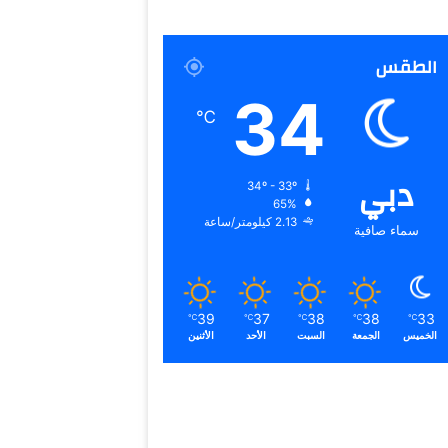
الطقس
34
℃
دبي
34º - 33º
65%
2.13 كيلومتر/ساعة
سماء صافية
39
37
38
38
33
℃
℃
℃
℃
℃
الخميس
الجمعة
السبت
الأحد
الأثنين