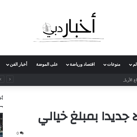
لم
منوعات
اقتصاد ورياضة
على الموضة
أخبار الفن
الأرباح الفصلية لـ”سيمنس إينرجي” بـ70% لتتجاوز مليار دولار
أخ
ا جديدا بمبلغ خيالي
0