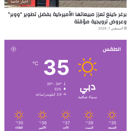
أخبار خاصة
برغر كينغ تعزز مبيعاتها الأميركية بفضل تطوير “ووبر”
وعروض ترويجية مؤقتة
أغسطس 7, 2026
الطقس
35
℃
دبي
35º - 34º
52%
3.9 كيلومتر/ساعة
سماء صافية
35
36
37
39
35
℃
℃
℃
℃
℃
الجمعة
السبت
الأحد
الأثنين
الثلاثاء