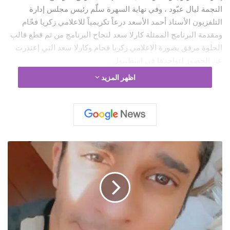
النجمة ليال عبّود ، وفي نهاية السهرة سلّم رئيس مجلس إدارة
التلفزيون الأستاذ أحمد الأسعد درعاً تكريمياً للاعلامي زكريا فحّام
ومقدمة البرنامج الممثلة كارلا سعد لنجاح البرنامج من ثم قطع قالب
الحلوة مرفق بصورة الاعلامي زكريا فحام وكارلا سعد التي إعتذرت
عن الحضور لتواجدها في اسطنبول .
جدير ذكره بأن البرنامج سيبدأ عرضه طيلة أيام عيد الفطر السعيد
اظهر المزيد
وسيستمر الى ما بعد العيد بعرض كل أسبوع حلقة ، لا سيما بأن
الاعلامي زكريا فحام سيتابع تصوير الحلقات بين لبنان والاردن
والقاهرة مع نجوم من مختلف الدول العربية .
ق
ن
ا
ة
ا
ل
م
م