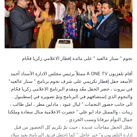
نجوم ” ستار عالعيد ” على مائدة إفطار الاعلامي زكريا فحّام
أقام تلفزيون A ONE TV ممثلاً برئيس مجلس الادارة الأستاذ أحمد
الأسعد حفل إفطار تكريمي على شرف نجوم برنامج ” ستار عالعيد”
في بيروت ، حضر الحفل معّد ومقدم البرنامج الاعلامي زكريا فحّام
والنجوم الذي إستضافهم في البرنامج وتمّ تصويره في إسطنبول .
الى جانب حضور النجمات ” ليال عبود ، مادلين مطر ، امل طالب ،
زينات ، والممثل جاد ابو علي ” حضرت الاعلامية منال سعادة وملكتا
جمال التوأم نيرفانا ونسب الجردي .
تخلل الحفل مفاجأت عديدة ، حيث تمّ تكريم كل الحضور من قبل
إدارة التلفزيون و” خبر عاجل ” كما إحتفل فريق البرنامج بعيد ميلاد