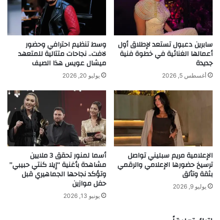
و
ع
ف
ل
ب
ن
م
ع
سابرين دعبول تستعد لإطلاق أول
وسط تنظيم احترافي وحضور
ي
ن
أعمالها الغنائية في خطوة فنية
لافت.. نجاحات متتالية للمتعهد
ت
جديدة
ميشال عويس هذا الصيف
ب
و
د
أغسطس 5, 2026
يوليو 20, 2026
م
ء
ن
ت
أ
ج
ف
ر
ض
ب
ل
ت
ق
ه
الإعلامية مريم سبليني تواصل
أسما لمنور تحقق 3 ملايين
ن
ف
ترسيخ حضورها الإعلامي والرقمي
مشاهدة بأغنية “إيلا كنتي حبيبي”
و
ي
بثقة وتألق
وتؤكد نجاحها الجماهيري قبل
ا
ا
حفل موازين
ت
ل
يوليو 9, 2026
ي
يونيو 13, 2026
ت
و
م
ت
ث