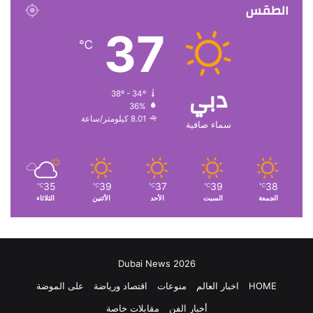
الطقس
37
℃
دبي
38º - 34º
36%
8.01 كيلومتر/ساعة
سماء صافية
35
39
37
39
38
℃
℃
℃
℃
℃
الجمعة
السبت
الأحد
الأثنين
الثلاثاء
Dubai News 2026
HOME
اخبار العالم
منوعات
اقتصاد ورياضة
على الموضة
أخبار الفن
مقابلات خاصة