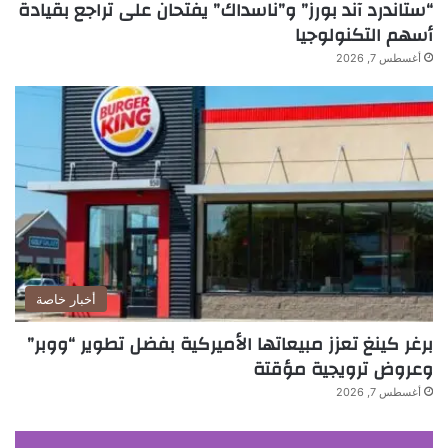
“ستاندرد آند بورز” و”ناسداك” يفتحان على تراجع بقيادة
أسهم التكنولوجيا
أغسطس 7, 2026
أخبار خاصة
برغر كينغ تعزز مبيعاتها الأميركية بفضل تطوير “ووبر”
وعروض ترويجية مؤقتة
أغسطس 7, 2026