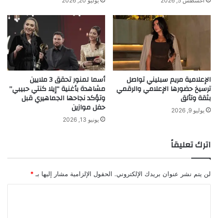
أغسطس 5, 2026
يوليو 20, 2026
ط
ي
ر
د
ا
ل
خ
ا
م
الإعلامية مريم سبليني تواصل
أسما لمنور تحقق 3 ملايين
س
ترسيخ حضورها الإعلامي والرقمي
مشاهدة بأغنية “إيلا كنتي حبيبي”
ل
بثقة وتألق
وتؤكد نجاحها الجماهيري قبل
ز
حفل موازين
و
يوليو 9, 2026
يونيو 13, 2026
ا
ج
ه
اترك تعليقاً
م
ا
لن يتم نشر عنوان بريدك الإلكتروني.
الحقول الإلزامية مشار إليها بـ
*
ا
ل