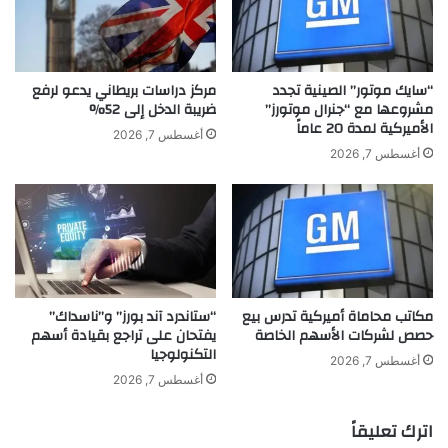
ا
ف
ش
ع
ع
ن
و
آ
“سايك موتور” الصينية تجدد
مركز دراسات بريطاني يدعو لرفع
ب
خ
مشروعها مع “جنرال موتورز”
ضريبة الدخل إلى 52%
ا
الأميركية لمدة 20 عاماً
ر
أغسطس 7, 2026
ل
ص
أغسطس 7, 2026
أ
ي
ر
ح
ض
ا
ا
ت
س
أ
م
ل
ع
و
مكاتب محاماة أميركية تدرس بيع
“ستاندرد آند بورز” و”ناسداك”
و
ا
حصص لشركات الأسهم الخاصة
يفتحان على تراجع بقيادة أسهم
ن
ن
التكنولوجيا
ا
ص
أغسطس 7, 2026
"
ب
أغسطس 7, 2026
غ
ا
اترك تعليقاً
ت