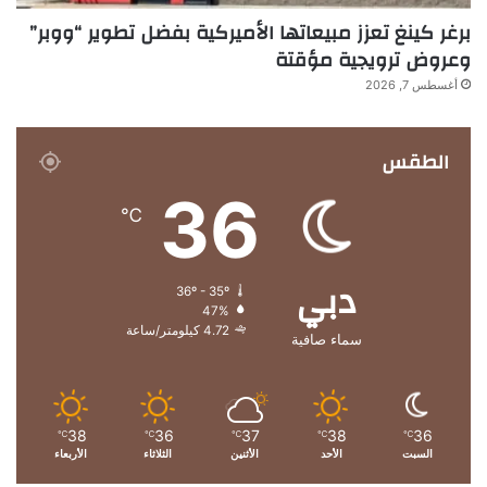
برغر كينغ تعزز مبيعاتها الأميركية بفضل تطوير “ووبر”
وعروض ترويجية مؤقتة
أغسطس 7, 2026
الطقس
36
℃
دبي
36º - 35º
47%
4.72 كيلومتر/ساعة
سماء صافية
38
36
37
38
36
℃
℃
℃
℃
℃
السبت
الأحد
الأثنين
الثلاثاء
الأربعاء