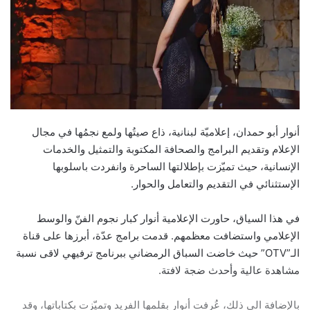
أنوار أبو حمدان، إعلاميّة لبنانية، ذاع صيتُها ولمع نجمُها في مجال
الإعلام وتقديم البرامج والصحافة المكتوبة والتمثيل والخدمات
الإنسانية، حيث تميّزت بإطلالتها الساحرة وانفردت باسلوبها
الإستثنائي في التقديم والتعامل والحوار.
في هذا السياق، حاورت الإعلامية أنوار كبار نجوم الفنّ والوسط
الإعلامي واستضافت معظمهم. قدمت برامج عدّة، أبرزها على قناة
الـ”OTV” حيث خاضت السباق الرمضاني ببرنامج ترفيهي لاقى نسبة
مشاهدة عالية وأحدث ضجة لافتة.
بالإضافة الى ذلك، عُرِفت أنوار بقلمها الفريد وتميّزت بكتاباتها، وقد