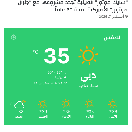
“سايك موتور” الصينية تجدد مشروعها مع “جنرال
موتورز” الأميركية لمدة 20 عاماً
أغسطس 7, 2026
الطقس
35
℃
دبي
36º - 33º
54%
4.63 كيلومتر/ساعة
سماء صافية
38
39
35
35
36
℃
℃
℃
℃
℃
الأثنين
الثلاثاء
الأربعاء
الخميس
الجمعة