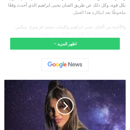
بكل قوة، وكل ذلك عن طريق الفنان يحيى ابراهيم الذي أحدث وقعًا
ملحوظًا بعد ابتكاره هذا العمل.
والأغنية من ألحان يحيى ابراهيم وكلمات محمد فرشوخ، ميكس
وماستيرنغ وتنسيق جاد كاس و DOP روي سعادة.
اظهر المزيد
يمكنكم مشاهدة كليب الأغنية عبر الرابط الآتي:
ب
و
ن
ي
ت
ا
س
ع