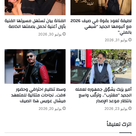
ي
ق
ة
ق
أ
ن
لطيفة تعود بقوة في صيف 2026
الفنانة بيان تستهل مسيرتها الفنية
ن
ج
مع ألبومها الجديد “شبهي
بأول أغنية تحمل بصمتها الخاصة
بالملي”
ا
ا
يوليو 30, 2026
ب
ح
يوليو 31, 2026
ي
ك
ل
ب
ا
ي
ه
ر
ل
ب
ا
ع
ل
د
أمير يزبك يشوّق جمهوره لعمله
وسط تنظيم احترافي وحضور
ط
الجديد “مغترب”.. وترقّب واسع
لافت.. نجاحات متتالية للمتعهد
ر
بانتظار موعد الإصدار
ميشال عويس هذا الصيف
ح
ه
يوليو 23, 2026
يوليو 20, 2026
ا
غ
اترك تعليقاً
ن
ي