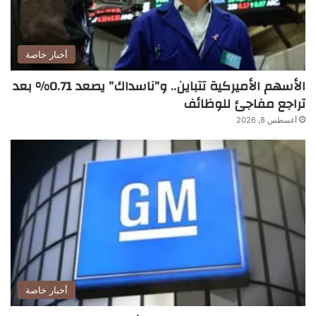
أخبار خاصة
الأسهم الأميركية تتباين.. و”ناسداك” يصعد 0.71% بعد
تراجع مفاجئ للوظائف
أغسطس 8, 2026
أخبار خاصة