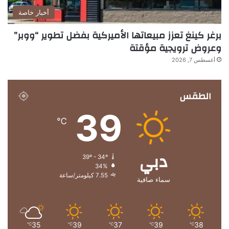
أخبار خاصة
برغر كينغ تعزز مبيعاتها الأميركية بفضل تطوير “ووبر”
وعروض ترويجية مؤقتة
أغسطس 7, 2026
الطقس
39
℃
دبي
39º - 34º
34%
7.55 كيلومتر/ساعة
سماء صافية
35
39
37
39
38
℃
℃
℃
℃
℃