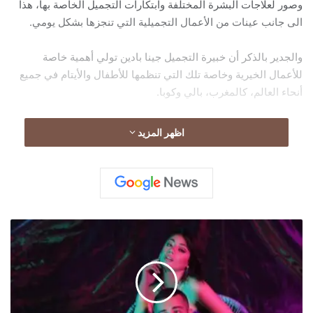
وصور لعلاجات البشرة المختلفة وابتكارات التجميل الخاصة بها، هذا
الى جانب عينات من الأعمال التجميلية التي تنجزها بشكل يومي.
والجدير بالذكر أن خبيرة التجميل جينا بادين تولي أهمية خاصة
للأعمال الخيرية وخاصة تلك التي تنظمها للأطفال والأيتام في جميع
أنحاء العالم، كالمغرب، بالي وكوبا.
لمتابعة الحساب الرسمي لخبيرة التجميل جينا بادين Gina Badhen
اظهر المزيد
على الإنستغرام:
https://instagram.com/gina_badhen?
utm_medium=copy_link
main
ا
ل
ف
ن
ا
ن