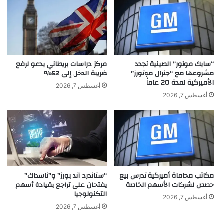
ر
ي
ب
ع
ع
م
د
ل
ط
ه
ر
و
“سايك موتور” الصينية تجدد
مركز دراسات بريطاني يدعو لرفع
ح
ح
مشروعها مع “جنرال موتورز”
ضريبة الدخل إلى 52%
ه
الأميركية لمدة 20 عاماً
ر
أغسطس 7, 2026
ا
ي
أغسطس 7, 2026
غ
ص
ن
ع
ي
ل
ت
ى
ه
ع
ا
ل
ل
ا
مكاتب محاماة أميركية تدرس بيع
“ستاندرد آند بورز” و”ناسداك”
ج
ق
حصص لشركات الأسهم الخاصة
يفتحان على تراجع بقيادة أسهم
د
ا
التكنولوجيا
ي
ت
أغسطس 7, 2026
د
ه
أغسطس 7, 2026
ة
ا