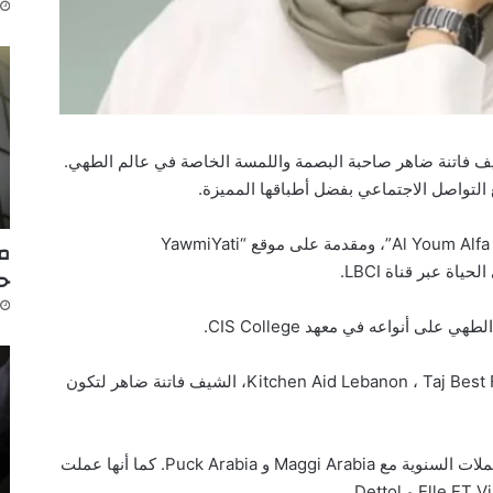
يف فاتنة ضاهر صاحبة البصمة واللمسة الخاصة في عالم الطهي.
التواصل الاجتماعي بفضل أطباقها المميزة.
الشيف فاتنة ضاهر ،هي شيف على قناة “Al Youm Alfa OSN”، ومقدمة على موقع “YawmiYati
مك
ح
لى أنواعه في معهد CIS College.
زد على ذلك، أختارت كل Kitchen Aid Lebanon ، Taj Best Food, and Poul Dor، الشيف فاتنة ضاهر لتكون
إلى جانب ذلك،تشارك فاتنة ضاهر دائماً في الحملات السنوية مع Maggi Arabia و Puck Arabia. كما أنها عملت