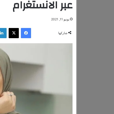
عبر الانستغرام
يونيو 11, 2021
فيسبوك
‫X
شاركها