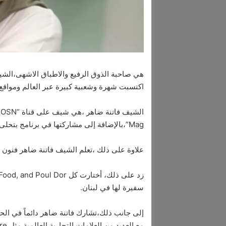
هي صاحبة الذوق الرفيع والاطباق الاشهى،الش
اكتسبت شهرة وشعبية كبيرة عبر العالم ومواقع 
Mag”،بالإضافة إلى مشاركتها في برنامج بتحلى الحياة عبر قناة LBCI.
علاوة على ذلك ،تعلم الشيف فاتنة ضاهر فنون الطهي ع
سفيرة لها في لبنان.
مع العديد من العلامات التجارية العالمية مثل Elle ET Vire و Dettol.