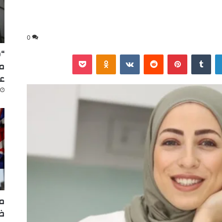
0
“س
لينكدإن
‏Tumblr
بينتيريست
‏Reddit
‏VKontakte
Odnoklassniki
‫Pocket
عا
مر
ضر