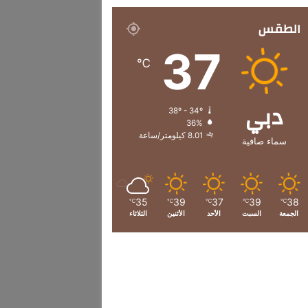
الطقس
37
℃
دبي
38º - 34º
36%
8.01 كيلومتر/ساعة
سماء صافية
35
39
37
39
38
℃
℃
℃
℃
℃
الجمعة
السبت
الأحد
الأثنين
الثلاثاء