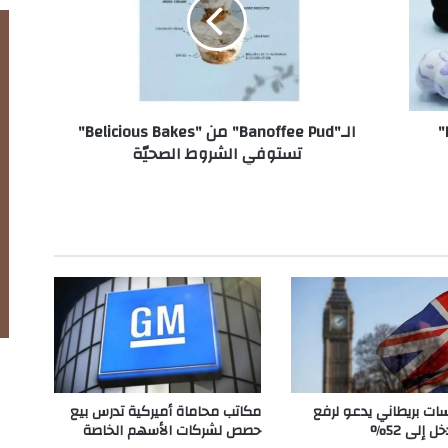
"
B
a
n
o
f
العلامة التجارية اللبنانية "Face of Dee"
الـ"Banoffee Pud" من "Belicious Bakes"
f
تستوفي الشروط الصحيّة
e
e
P
u
d
"
م
ن
"
B
e
l
i
سات بريطاني يدعو لرفع
مكاتب محاماة أميركية تدرس بيع
c
ل إلى 52%
حصص لشركات الأسهم الخاصة
i