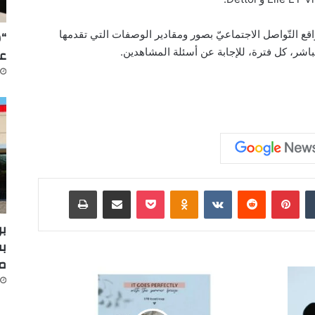
“س
ع التّواصل الاجتماعيّ بصور ومقادير الوصفات التي تقدمها
عل
شر، كل فترة، للإجابة عن أسئلة المشاهدين.
‏Tumblr
بينتيريست
‏Reddit
‏VKontakte
Odnoklassniki
‫Pocket
مشاركة عبر البريد
طباعة
بر
بف
م
ا
ل
ـ