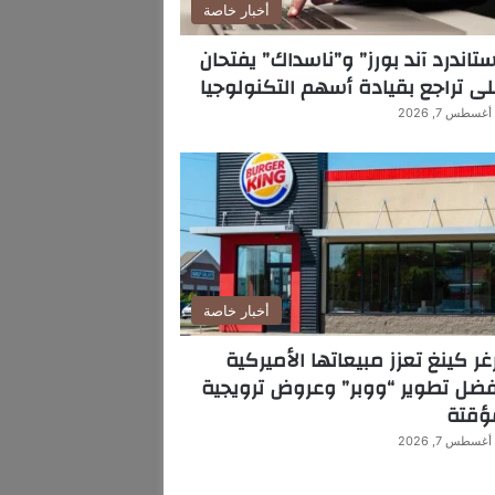
أخبار خاصة
تاندرد آند بورز” و”ناسداك” يفتحان
ى تراجع بقيادة أسهم التكنولوجيا
أغسطس 7, 2026
أخبار خاصة
غر كينغ تعزز مبيعاتها الأميركية
ضل تطوير “ووبر” وعروض ترويجية
ؤقتة
أغسطس 7, 2026