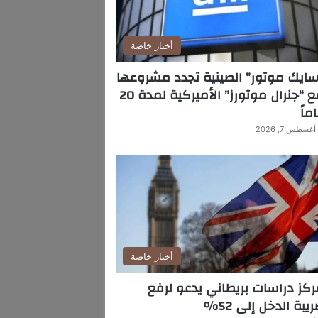
أخبار خاصة
ايك موتور” الصينية تجدد مشروعها
مع “جنرال موتورز” الأميركية لمدة 20
ماً
أغسطس 7, 2026
أخبار خاصة
كز دراسات بريطاني يدعو لرفع
يبة الدخل إلى 52%