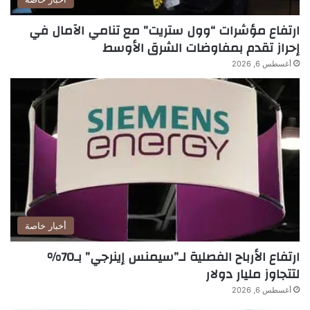
م
ارتفاع مؤشرات “وول ستريت” مع تنامي الآمال في
ف
ي
إحراز تقدم بمفاوضات الشرق الأوسط
أ
أغسطس 6, 2026
و
ر
و
ب
ا
أخبار خاصة
ارتفاع الأرباح الفصلية لـ”سيمنس إينرجي” بـ70%
لتتجاوز مليار دولار
أغسطس 6, 2026