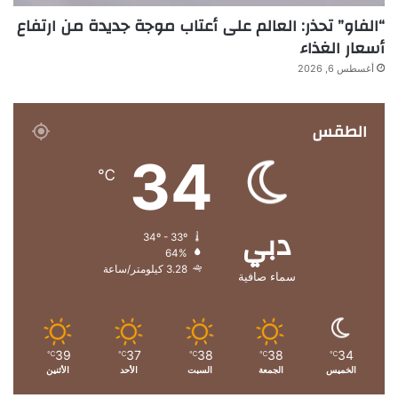
“الفاو” تحذر: العالم على أعتاب موجة جديدة من ارتفاع
أسعار الغذاء
أغسطس 6, 2026
الطقس
34
℃
دبي
34º - 33º
64%
3.28 كيلومتر/ساعة
سماء صافية
39
37
38
38
34
℃
℃
℃
℃
℃
الخميس
الجمعة
السبت
الأحد
الأثنين