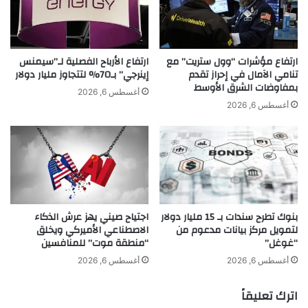
ا
s
ت
t
ه
a
ا
u
ارتفاع مؤشرات “وول ستريت” مع
ارتفاع الأرباح الفصلية لـ”سيمنس
ل
r
تنامي الآمال في إحراز تقدم
إينرجي” بـ70% لتتجاوز مليار دولار
خ
بمفاوضات الشرق الأوسط
a
أغسطس 6, 2026
ا
n
أغسطس 6, 2026
ص
t
ة
P
ع
h
ل
o
ى
e
ق
n
ن
i
بنوك تطرح سندات بـ 15 مليار دولار
اجتياح صيني يهز عرش الذكاء
ا
c
لتمويل مركز بيانات مدعوم من
الاصطناعي الأميركي ويخلق
ة
i
“غوغل”
“منطقة موت” للمنافسين
ا
a
ل
"
أغسطس 6, 2026
أغسطس 6, 2026
ج
ل
د
ص
اترك تعليقاً
ي
ا