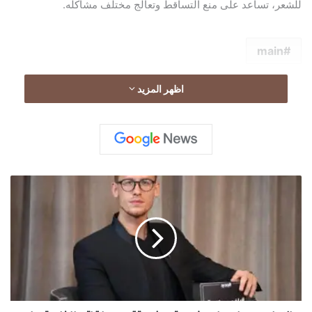
للشعر، تساعد على منع التساقط وتعالج مختلف مشاكله.
main
اظهر المزيد
ا
ل
إ
ع
ل
ا
م
ي
ع