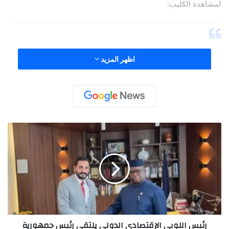
لمشاهدة الكليب:
اظهر المزيد
ر
ئ
ي
س
ا
ل
ل
و
View this post on Instagram
ب
رئيس اللوبي الإقتصادي الدولي يلتقي رئيس جمهورية
ي