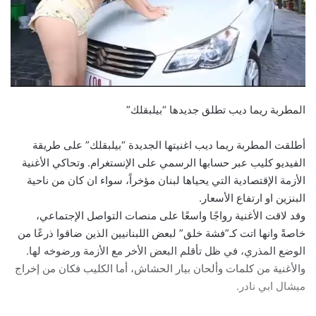
المطربة ريما ديب تطلق جديدها “بيلبقلك”
أطلقت المطربة ريما ديب اغنيتها الجديدة “بيلبقلك” على طريقة
الفيديو كليب عبر حسابها الرسمي على الإنستغرام. وتحاكي الأغنية
الأزمة الإقتصادية التي يحياها لبنان مؤخراً، سواء ان كان من ناحية
البنزين او ارتفاع الأسعار.
وقد لاقت الأغنية رواجًا واسعًا على منصات التواصل الإجتماعي،
خاصةً وانها اتت كـ”فشة خلق” لبعض اللبنانيين الذين ضاقوا ذرعًا من
الوضع المذري، في ظل تأقلم البعض الأخر مع الأزمة ورضوخه لها.
والأغنية من كلمات وألحان بيار الحشاش، أما الكليب فكان من إخراج
ميشال ابي نادر.