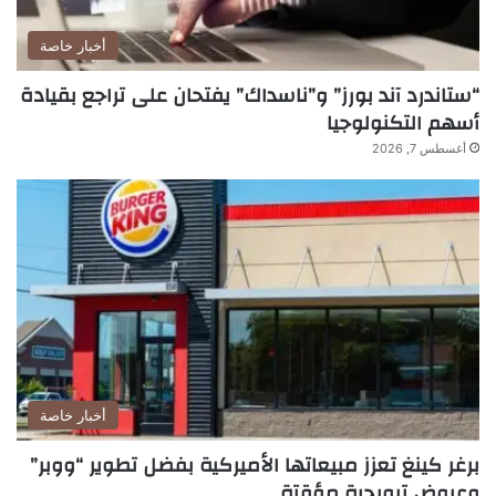
أخبار خاصة
“ستاندرد آند بورز” و”ناسداك” يفتحان على تراجع بقيادة
أسهم التكنولوجيا
أغسطس 7, 2026
أخبار خاصة
برغر كينغ تعزز مبيعاتها الأميركية بفضل تطوير “ووبر”
وعروض ترويجية مؤقتة