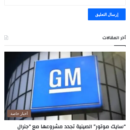
أخر المقالات
أخبار خاصة
“سايك موتور” الصينية تجدد مشروعها مع “جنرال