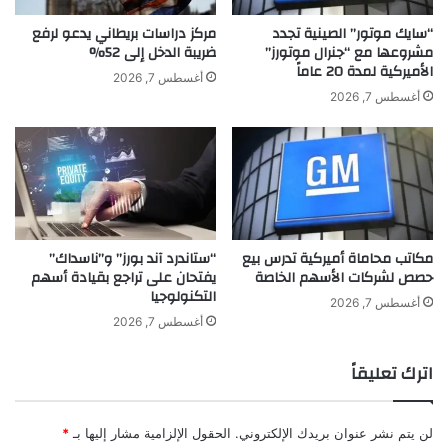
ئ
ة
ي
ب
“سايك موتور” الصينية تجدد
مركز دراسات بريطاني يدعو لرفع
س
مشروعها مع “جنرال موتورز”
ضريبة الدخل إلى 52%
ع
الأميركية لمدة 20 عاماً
ج
د
أغسطس 7, 2026
م
ن
أغسطس 7, 2026
ه
ش
و
ر
ر
ه
ي
ا
ة
ه
س
ذ
ي
ه
مكاتب محاماة أميركية تدرس بيع
“ستاندرد آند بورز” و”ناسداك”
ر
ا
حصص لشركات الأسهم الخاصة
يفتحان على تراجع بقيادة أسهم
ا
ل
التكنولوجيا
ل
ص
أغسطس 7, 2026
ي
و
أغسطس 7, 2026
و
ر
ن
ة
اترك تعليقاً
لن يتم نشر عنوان بريدك الإلكتروني.
الحقول الإلزامية مشار إليها بـ
*