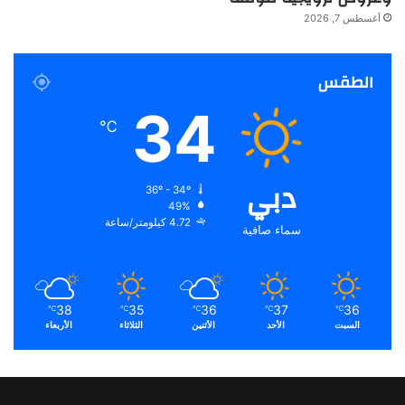
أغسطس 7, 2026
الطقس
34
℃
دبي
36º - 34º
49%
4.72 كيلومتر/ساعة
سماء صافية
38
35
36
37
36
℃
℃
℃
℃
℃
السبت
الأحد
الأثنين
الثلاثاء
الأربعاء