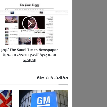
T
h
e
S
a
u
d
i
T
The Saudi Times Newspaper تايمز
i
السعودية تتصدر الصحف الرسمية
m
العالمية
e
s
N
e
مقالات ذات صلة
w
s
p
a
p
e