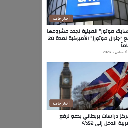
أخبار خاصة
ايك موتور” الصينية تجدد مشروعها
مع “جنرال موتورز” الأميركية لمدة 20
ماً
أغسطس 7, 2026
أخبار خاصة
كز دراسات بريطاني يدعو لرفع
يبة الدخل إلى 52%