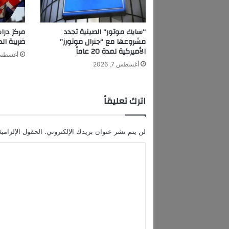
r
ت
ا
“سايك موتور” الصينية تجدد
مركز درا
ي
مشروعها مع “جنرال موتورز”
ضريبة الدخ
م
الأميركية لمدة 20 عاماً
أغسطس 7, 6
ز
أغسطس 7, 2026
ا
ل
س
اترك تعليقاً
ع
و
د
لن يتم نشر عنوان بريدك الإلكتروني.
الحقول الإلزامية
ي
ة
ا
ت
ل
ت
ص
ت
د
ع
ر
ا
ل
ل
ي