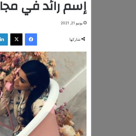
إسم رائد في مجال
يونيو 21, 2021
فيسبوك
‫X
شاركها