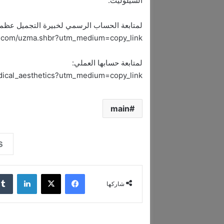
السيلوليت.
لمتابعة الحساب الرسمي لخبيرة التجميل عظمي شبير/Uzma Shbr على 
am.com/uzma.shbr?utm_medium=copy_link
لمتابعة حسابها العملي:
dical_aesthetics?utm_medium=copy_link
main
فيسبوك
‫X
لينكدإن
شاركها