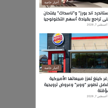
أخبار خاصة
تاندرد آند بورز” و”ناسداك” يفتحان
ى تراجع بقيادة أسهم التكنولوجيا
أغسطس 7, 2026
أخبار خاصة
غر كينغ تعزز مبيعاتها الأميركية
ضل تطوير “ووبر” وعروض ترويجية
ؤقتة
أغسطس 7, 2026