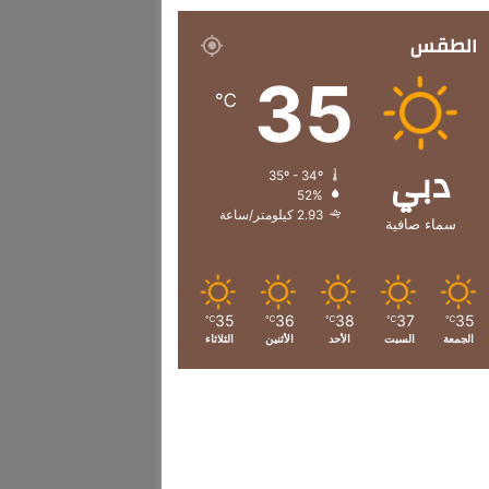
الطقس
35
℃
دبي
35º - 34º
52%
2.93 كيلومتر/ساعة
سماء صافية
35
36
38
37
35
℃
℃
℃
℃
℃
الجمعة
السبت
الأحد
الأثنين
الثلاثاء