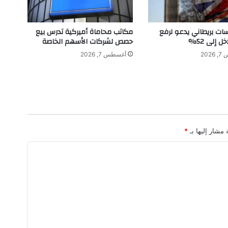
ا
ل
ع
سات بريطاني يدعو لرفع
مكاتب محاماة أميركية تدرس بيع
ر
ل إلى 52%
حصص لشركات الأسهم الخاصة
ب
202
أغسطس 7, 2026
ي
ة
ل
أ
ل
ع
ا
 مشار إليها بـ
*
ب
ا
ل
ق
و
ى
ب
3
1