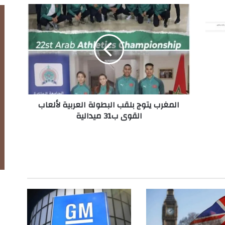
ا
ل
م
غ
ر
ب
ي
ت
و
المغرب يتوج بلقب البطولة العربية لألعاب
ج
القوى ب31 ميدالية
ب
ل
ق
ب
ا
ل
ب
ط
و
ل
ة