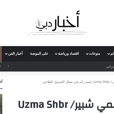
لم
منوعات
اقتصاد ورياضة
على الموضة
أخبار الفن
راسات بريطاني يدعو لرفع ضريبة الدخل إلى 52%
أخ
لعلاجي
خبيرة التجميل عظمي شبير/ Uzma Shbr