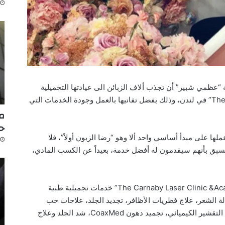
 “عظمي شبير” أن تجذب ألاف الزبائن الى عيادتها التجميلية
الخاصة “The Carnaby Laser Clinic &Academy” في لندن، وذلك بفضل تفانيها بالعمل وجودة الخدمات التي
مك
ح
، تعمل “Uzma Shbr” وفريق عملها على مبدأ أساسي واحد ألا وهو “رضا الزبون أولاً”، فلا
سبق بأنهم سيقدمون له أفضل خدمة، بعيداً عن الكسب المادي،
وتُقدم “Uzma Shbr” من خلال عيادتها “The Carnaby Laser Clinic &Academy” خدمات تجميلية طبية
الة الشعر، علاج فطريات الأظافر، تجديد الجلد، علاجات حب
الشباب وأضرار أشعة الشمس، تبييض الأسنان، التقشير الكيميائي، تجميد دهون CoaxMed، شد الجلد وعلاج