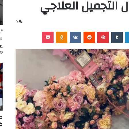
 التجميل العلاجي
0
“س
لينكدإن
‏Tumblr
بينتيريست
‏Reddit
‏VKontakte
Odnoklassniki
‫Pocket
عا
مر
ضر