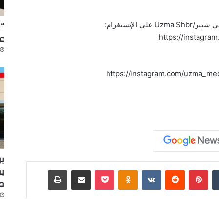
“س
الإنستغرام:
عل
https://instagr
https://instagram.com/uzma_me
بر
بف
‏Tumblr
بينتيريست
‏Reddit
‏VKontakte
Odnoklassniki
‫Pocket
مشاركة عبر البريد
طباعة
م