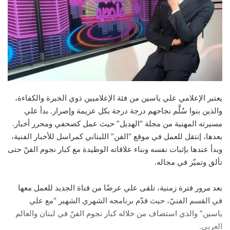
يعتبر الإعلامي علي ياسين من فئة الإعلاميين ذوي الخبرة والكفاءة،
والذين بنوا سُلَّم نجاحهم درجة درجة بكل عزيمة وإصرار. بدأ علي
مسيرته المهنية من مجلة “الهديل” حيث عمل كصحفي ومحرر أخبار.
بعدها، إنتقل للعمل في موقع “الفن” اللبناني كمراسل للأخبار الفنية،
وبدأ عندها بإثبات نفسه وبناء علاقاته الوطيدة مع كبار نجوم الفنّ حتى
تألق وتميّز في مجاله.
بعد مرور فترة زمنية، تلقى علي عرضًا من قناة الجديد للعمل معها
في القسم الفنيّ، حيث قدّم برنامجه الشهري الشهير “مع علي
ياسين” والذي استضاف من خلاله كبار نجوم الفنّ في لبنان والعالم
العربي.