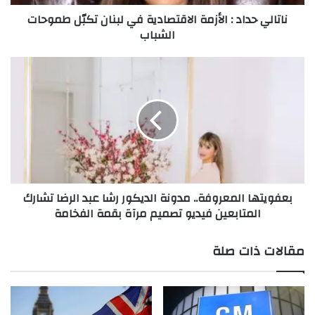
ا
utm_medium=copy_link
ناتالي حداد : الأزمة الاقتصادية في لبنان تكبّل طموحات
د
الشباب
:
ا
main
ل
ب
أ
ع
ز
ف
م
و
ة
ي
ا
ت
ل
ه
ا
ا
ق
ا
بعفويتها المعروفة.. مدونة الديكور رشا عبد الرضا تشارك
ت
ل
المتابعين فيديو تصميم مرآة بقمة الفخامة
ص
م
ا
ع
د
ر
مقالات ذات صلة
ي
و
ة
ف
ف
ة
ي
.
ل
.