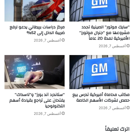
ب
م
ن
د
ا
و
ن
ن
“سايك موتور” الصينية تجدد
مركز دراسات بريطاني يدعو لرفع
ت
ة
مشروعها مع “جنرال موتورز”
ضريبة الدخل إلى 52%
ك
الأميركية لمدة 20 عاماً
ا
أغسطس 7, 2026
بّ
ل
أغسطس 7, 2026
ل
د
ط
ي
م
ك
و
و
ح
ر
ا
ر
ت
ش
مكاتب محاماة أميركية تدرس بيع
“ستاندرد آند بورز” و”ناسداك”
ا
ا
حصص لشركات الأسهم الخاصة
يفتحان على تراجع بقيادة أسهم
ل
ع
التكنولوجيا
ش
ب
أغسطس 7, 2026
ب
د
أغسطس 7, 2026
ا
ا
ب
ل
اترك تعليقاً
ر