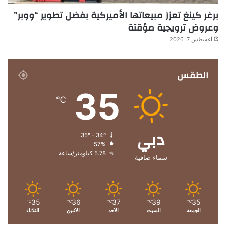
برغر كينغ تعزز مبيعاتها الأميركية بفضل تطوير “ووبر”
وعروض ترويجية مؤقتة
أغسطس 7, 2026
الطقس
35
℃
دبي
35º - 34º
57%
5.78 كيلومتر/ساعة
سماء صافية
35
36
37
39
35
℃
℃
℃
℃
℃
الجمعة
السبت
الأحد
الأثنين
الثلاثاء