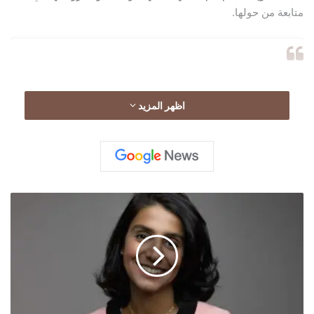
متابعة من حولها.
اظهر المزيد
ع
ا
ل
ي
ة
ف
ي
View this post on Instagram
ص