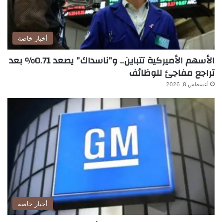
أخبار خاصة
الأسهم الأميركية تتباين.. و”ناسداك” يصعد 0.71% بعد
تراجع مفاجئ للوظائف
أغسطس 8, 2026
أخبار خاصة