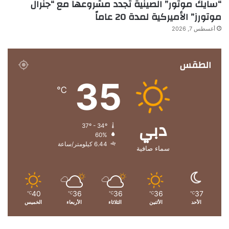
“سايك موتور” الصينية تجدد مشروعها مع “جنرال
موتورز” الأميركية لمدة 20 عاماً
أغسطس 7, 2026
الطقس
35
℃
دبي
37º - 34º
60%
6.44 كيلومتر/ساعة
سماء صافية
40
36
36
36
37
℃
℃
℃
℃
℃
الأحد
الأثنين
الثلاثاء
الأربعاء
الخميس