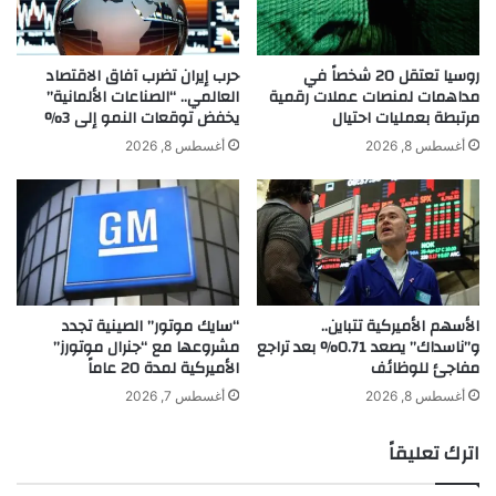
ق
ع
ت
ة
ص
م
روسيا تعتقل 20 شخصاً في
حرب إيران تضرب آفاق الاقتصاد
ا
مداهمات لمنصات عملات رقمية
العالمي.. “الصناعات الألمانية”
ن
مرتبطة بعمليات احتيال
يخفض توقعات النمو إلى 3%
د
ا
م
ل
أغسطس 8, 2026
أغسطس 8, 2026
ت
م
ع
ب
د
ا
د
د
ف
ر
ي
ا
ا
ت
الأسهم الأميركية تتباين..
“سايك موتور” الصينية تجدد
ل
ا
و”ناسداك” يصعد 0.71% بعد تراجع
مشروعها مع “جنرال موتورز”
ك
ل
مفاجئ للوظائف
الأميركية لمدة 20 عاماً
و
إ
ي
ن
أغسطس 8, 2026
أغسطس 7, 2026
ت
س
ا
اترك تعليقاً
ن
ي