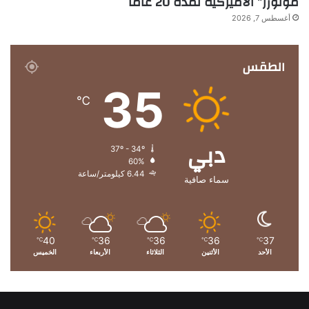
موتورز” الأميركية لمدة 20 عاماً
أغسطس 7, 2026
الطقس
35
℃
دبي
37º - 34º
60%
6.44 كيلومتر/ساعة
سماء صافية
40
36
36
36
37
℃
℃
℃
℃
℃
الأحد
الأثنين
الثلاثاء
الأربعاء
الخميس