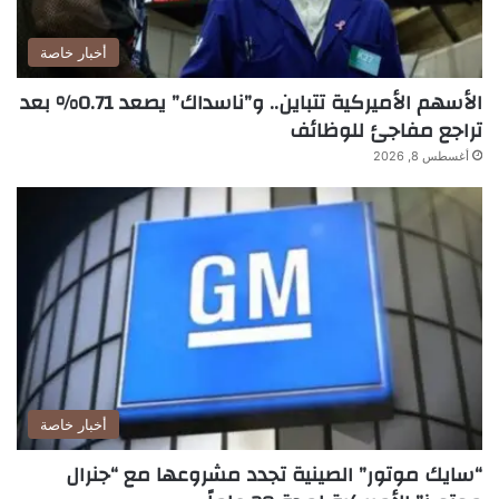
أخبار خاصة
الأسهم الأميركية تتباين.. و”ناسداك” يصعد 0.71% بعد
تراجع مفاجئ للوظائف
أغسطس 8, 2026
أخبار خاصة
“سايك موتور” الصينية تجدد مشروعها مع “جنرال