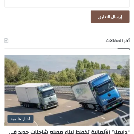
أخر المقالات
أخبار عالمية
“دايملر” الألمانية تخطط لبناء مصنع شاحنات جديد في