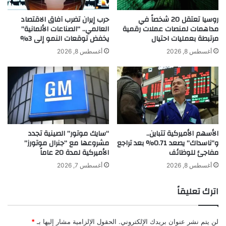
ح
د
م
ي
روسيا تعتقل 20 شخصاً في
حرب إيران تضرب آفاق الاقتصاد
ل
ث
مداهمات لمنصات عملات رقمية
العالمي.. “الصناعات الألمانية”
م
مرتبطة بعمليات احتيال
يخفض توقعات النمو إلى 3%
م
ف
ع
أغسطس 8, 2026
أغسطس 8, 2026
ا
ا
ج
ل
أ
خ
ت
ب
غ
ي
ي
ر
ر
ا
الأسهم الأميركية تتباين..
“سايك موتور” الصينية تجدد
م
ل
و”ناسداك” يصعد 0.71% بعد تراجع
مشروعها مع “جنرال موتورز”
ت
ت
مفاجئ للوظائف
الأميركية لمدة 20 عاماً
و
ق
ق
ن
أغسطس 8, 2026
أغسطس 7, 2026
ع
ي
ة
ا
اترك تعليقاً
ب
ر
ا
لن يتم نشر عنوان بريدك الإلكتروني.
الحقول الإلزامية مشار إليها بـ
*