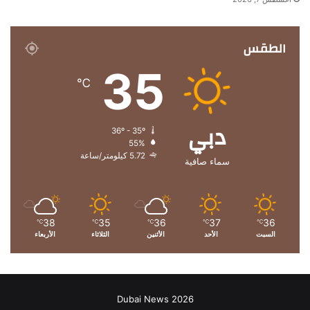
الطقس
35
℃
دبي
36º - 35º
55%
5.72 كيلومتر/ساعة
سماء صافية
38
35
36
37
36
℃
℃
℃
℃
℃
السبت
الأحد
الأثنين
الثلاثاء
الأربعاء
Dubai News 2026