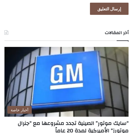
أخر المقالات
أخبار خاصة
“سايك موتور” الصينية تجدد مشروعها مع “جنرال
موتورز” الأميركية لمدة 20 عاماً