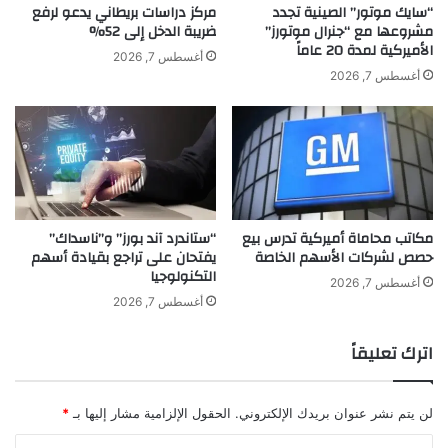
ل
ج
“سايك موتور” الصينية تجدد
مركز دراسات بريطاني يدعو لرفع
ت
د
مشروعها مع “جنرال موتورز”
ضريبة الدخل إلى 52%
اليوم، يعود المنشد الكبير محمد رمال ليتصالح بعض الشيء مع
الأميركية لمدة 20 عاماً
ج
ي
أغسطس 7, 2026
جمهوره الذي ملّ الاستماع لأناشيد ومحطّات لا تحاكي مقامه
ا
د
أغسطس 7, 2026
الحقيقي، ولكنها الرشفة التي نأمل أن تكون المقدمة العمليّة لكي
ر
ف
ي
ي
نعبّ جميعا من هذا المعين شعرا وموسيقى وفناً جميلا.. وقبل كل
م
شيء أن يعود هذا الصوت الذهبي ل” كروان الاسلام” ليعبر آفاق
س
قصايانا وأتراحنا وأفراحنا.. لنعود معه الى أنفسنا التي تاهت منا تحت
ا
تأثير هذا الضجيج الاجتماعي والسياسي والفني في آن.
ب
ق
مكاتب محاماة أميركية تدرس بيع
“ستاندرد آند بورز” و”ناسداك”
ة
حصص لشركات الأسهم الخاصة
يفتحان على تراجع بقيادة أسهم
م
التكنولوجيا
ل
أغسطس 7, 2026
ك
أغسطس 7, 2026
ة
ج
اترك تعليقاً
م
ا
ل
لن يتم نشر عنوان بريدك الإلكتروني.
الحقول الإلزامية مشار إليها بـ
*
ا
ل