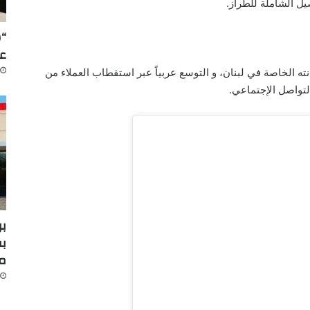
يل الشاملة للطراز.
“س
عل
kassem mot” لتثبيت مكانته الخاصة في لبنان، و التوسع عربياً عبر استقطاب العملاء من
 التواصل الإجتماعي.
بر
بف
م