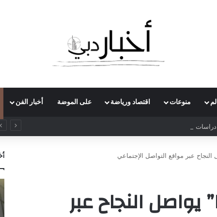
لم
منوعات
اقتصاد ورياضة
على الموضة
أخبار الفن
راسات بريطاني يدعو لرفع ضريبة الدخل إلى 52%
أخ
“Kassem Motors” يواصل النجاح عبر