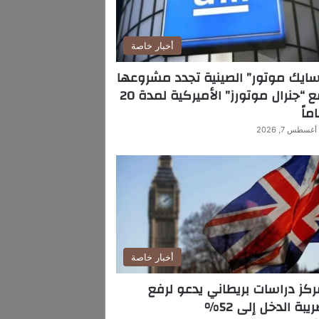
أخبار خاصة
ايك موتور” الصينية تجدد مشروعها
مع “جنرال موتورز” الأميركية لمدة 20
ماً
أغسطس 7, 2026
أخبار خاصة
كز دراسات بريطاني يدعو لرفع
يبة الدخل إلى 52%