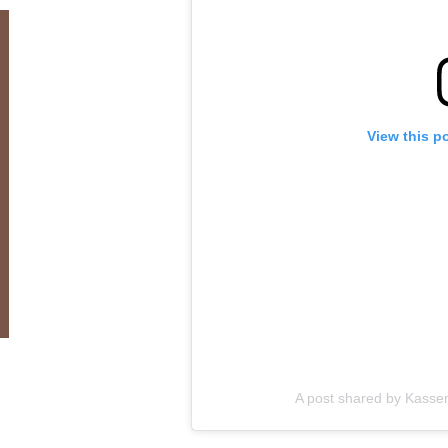
View this p
A post shared by Kass