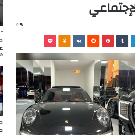
لإجتماعي
0
“س
لينكدإن
‏Tumblr
بينتيريست
‏Reddit
‏VKontakte
Odnoklassniki
‫Pocket
عا
مر
ضر