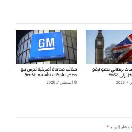
ب
ا
ر
ة
ي
ت
ط
ر
ق
إ
ل
سات بريطاني يدعو لرفع
مكاتب محاماة أميركية تدرس بيع
ى
ل إلى 52%
حصص لشركات الأسهم الخاصة
ع
202
أغسطس 7, 2026
م
ل
ي
ة
ز
ر
ا
 مشار إليها بـ
*
ع