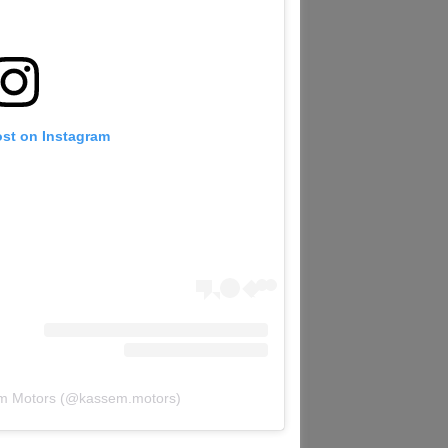
ost on Instagram
em Motors (@kassem.motors)