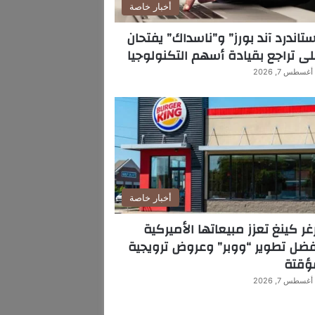
أخبار خاصة
تاندرد آند بورز” و”ناسداك” يفتحان
ى تراجع بقيادة أسهم التكنولوجيا
أغسطس 7, 2026
أخبار خاصة
غر كينغ تعزز مبيعاتها الأميركية
ضل تطوير “ووبر” وعروض ترويجية
ؤقتة
أغسطس 7, 2026