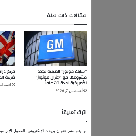
د
ق
مقالات ذات صلة
ا
سٍ
ع
ل
ى
أ
ح
د
م
“سايك موتور” الصينية تجدد
مركز درا
ت
مشروعها مع “جنرال موتورز”
ضريبة الدخ
ا
الأميركية لمدة 20 عاماً
أغسطس 7, 6
ب
أغسطس 7, 2026
ع
ي
ه
اترك تعليقاً
ا
:
"
لن يتم نشر عنوان بريدك الإلكتروني.
الحقول الإلزامية
أ