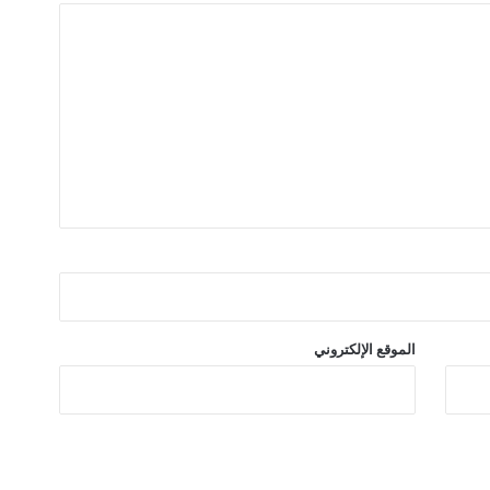
ة
ع
ظ
ا
م
ا
ل
أ
س
ن
ا
ن
الموقع الإلكتروني