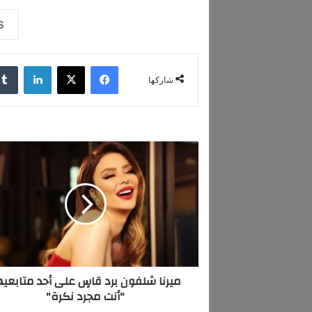
فيسبوك
‫X
لينكدإن
شاركها
م
ي
ر
ن
ا
ش
ل
ف
و
ميرنا شلفون برد قاسٍ على أحد متابعيه
ن
"أنت مجرد نكرة"
ب
ر