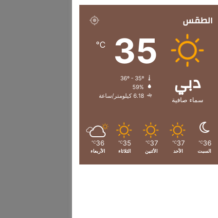
الطقس
35
℃
دبي
36º - 35º
59%
6.18 كيلومتر/ساعة
سماء صافية
36
35
37
37
36
℃
℃
℃
℃
℃
السبت
الأحد
الأثنين
الثلاثاء
الأربعاء