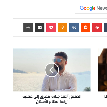
‏Tumblr
بينتيريست
‏Reddit
‏VKontakte
Odnoklassniki
‫Pocket
مشاركة عبر البريد
طباعة
ا
ل
د
ك
ت
و
ر
أ
ح
ا:
الدكتور أحمد جبارة يتطرق إلى عملية
م
زراعة عظام الأسنان
د
ج