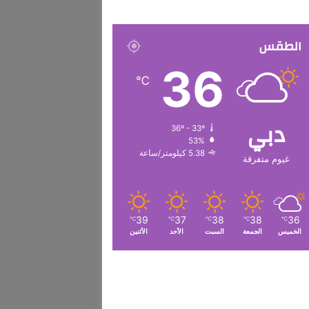
الطقس
36
℃
دبي
36º - 33º
53%
5.38 كيلومتر/ساعة
غيوم متفرقة
39
37
38
38
36
℃
℃
℃
℃
℃
الخميس
الجمعة
السبت
الأحد
الأثنين