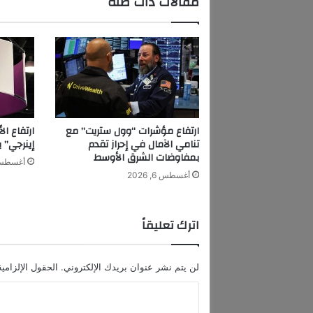
مقالات ذات صلة
إ
ح
ي
ا
ء
ح
ف
ل
غ
ارتفاع مؤشرات “وول ستريت” مع
ارتفاع ال
ن
تنامي الآمال في إحراز تقدم
إينرجي” بـ70% لتتجاوز مليار دو
ا
بمفاوضات الشرق الأوسط
أغسطس 6, 6
ئ
أغسطس 6, 2026
ي
ج
د
اترك تعليقاً
ي
د
لن يتم نشر عنوان بريدك الإلكتروني.
الحقول الإلزامية
ا