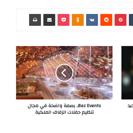
‏Tumblr
بينتيريست
‏Reddit
‏VKontakte
Odnoklassniki
‫Pocket
مشاركة عبر البريد
طباعة
B
a
z
E
v
e
n
t
s
يد
Baz Events.. بصمة واضحة في مجال
.
تنظيم حفلات الزفاف الملكية
.
ب
ص
م