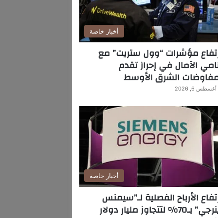
أخبار خاصة
تفاع مؤشرات “وول ستريت” مع
امي الآمال في إحراز تقدم
مفاوضات الشرق الأوسط
أغسطس 6, 2026
أخبار خاصة
تفاع الأرباح الفصلية لـ”سيمنس
ي” بـ70% لتتجاوز مليار دولار