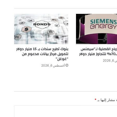
ة
و
ا
ض
ح
ة
ف
ي
م
بنوك تطرح سندات بـ 15 مليار دولار
أرباح الفصلية لـ”سيمنس
ج
لتمويل مركز بيانات مدعوم من
لار
ا
“غوغل”
202
ل
أغسطس 6, 2026
ت
ن
ظ
ي
م
ح
 مشار إليها بـ
*
ف
ل
ا