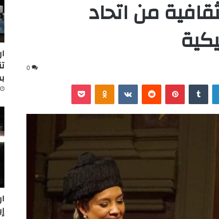
قافية من اتحاد
كية
ار
تن
0
ب
لينكدإن
‏Tumblr
بينتيريست
‏Reddit
‏VKontakte
Odnoklassniki
‫Pocket
ار
إينرج