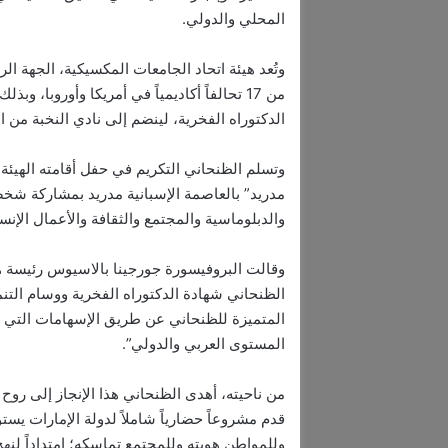
المحلي والدولي.
وتُعد هيئة اتحاد الجامعات المكسيكية، الجهة ال
من 17 تحالفاً أكاديمياً في أمريكا وأوروبا،
الدكتوراه الفخرية، لينضم إلى نادي النخبة من ال
وتسلم الظنحاني التكريم في حفل أقامته الهيئة 
مدريد” بالعاصمة الإسبانية مدريد بمشاركة شخص
والدبلوماسية والمجتمع والثقافة والأعمال الإنسا
وقالت البروفيسورة جورجينا بالاسيوس رئيسة هيئ
الظنحاني شهادة الدكتوراه الفخرية ووسام التنمي
المتميزة للظنحاني عن طريق الإسهامات التي قد
المستوى العربي والدولي”.
من ناحيته، أهدى الظنحاني هذا الإنجاز إلى روح 
قدم مشروعاً حضارياً شاملاً لدولة الإمارات ي
وللمواطن هويته وللمجتمع تماسكه؛ امتداداً لنه