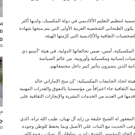
رسمية لتنظيم التعليم الأكاديمي في دولة المكسيك، ولديها أكثر
اج
 وبذلك يكون الظنحاني الشخصية العربية الأولى التي يتم منحها شهادة
ال
شخصيات الثقافية والأكاديمية التي كرّمتها الهيئة.
م
المكسيكية، أمس، ضمن تحالفاتها الدولية، في هيئة “أتينيو دي
يات إسبانية ومكسيكية وأوروبية، من عالم السياسة
نية الذين يتميزون بتأثير كبير داخل مجتمعاتهم.
ة اتحاد الجامعات المكسيكية: “إن منح الإماراتي خالد
ة الثقافية جاء اعترافاً من مؤسستنا بالتفوق والقدرات المهنية
مها في العديد من الخدمات البشرية والإنجازات الثقافية على
“ا
المغفور له الشيخ خليفة بن زايد آل نهيان، طيب الله ثراه، الذي
جد
ستوعب الحديث مع الثبات على الأصيل وبما يحفظ للوطن وجوده
ج القائد المؤسس الشيخ زايد بن سلطان آل نهيان، رحمه الله،