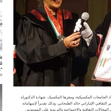
لت
“
و 2022 ـ منحت هيئة اتحاد الجامعات المكسيكية، ومقرها المكسيك، شهادة الدكتوراه
ر الثقافي الإماراتي خالد الظنحاني، وذلك تقديراً لإسهاماته
 المجالات الثقافية والاجتماعية والتربوية على المستويين