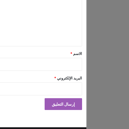
ل
ت
ع
ل
ي
ق
*
الاسم
*
البريد الإلكتروني
*