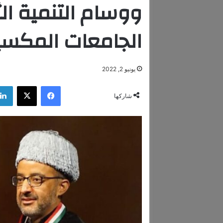
ووسام التنمية الث
الجامعات المكسي
يونيو 2, 2022
فيسبوك
‫X
شاركها