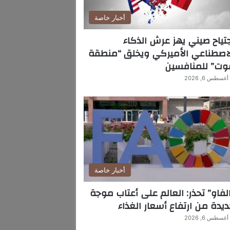
أخبار خاصة
تياح صيني يهز عرش الذكاء
اصطناعي الأميركي ويخلق “منطقة
وت” للمنافسين
أغسطس 6, 2026
أخبار خاصة
لفاو” تحذر: العالم على أعتاب موجة
يدة من ارتفاع أسعار الغذاء
أغسطس 6, 2026