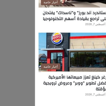
أخبار خاصة
تاندرد آند بورز” و”ناسداك” يفتحان
ى تراجع بقيادة أسهم التكنولوجيا
أغسطس 7, 2026
أخبار خاصة
غر كينغ تعزز مبيعاتها الأميركية
ضل تطوير “ووبر” وعروض ترويجية
ؤقتة
أغسطس 7, 2026