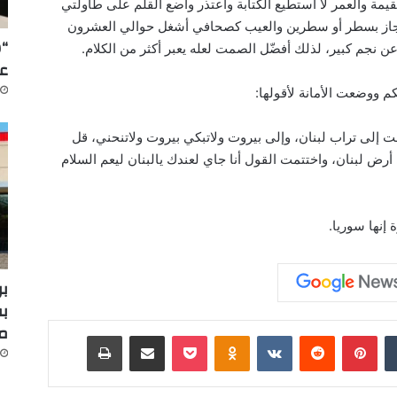
لقيمة والعمر لا أستطيع الكتابة وأعتذر وأضع القلم على طاولتي
إنجاز بسطر أو سطرين والعيب كصحافي أشغل حوالي العشرون
“س
عن نجم كبير، لذلك أفضّل الصمت لعله يعبر أكثر من الكلام.
عل
م ووضعت الأمانة لأقولها:
 إلى تراب لبنان، وإلى بيروت ولاتبكي بيروت ولاتنحني، قل
رض لبنان، واختتمت القول أنا جاي لعندك يالبنان ليعم السلام
إنها سوريا.
بر
بف
م
‏Tumblr
بينتيريست
‏Reddit
‏VKontakte
Odnoklassniki
‫Pocket
مشاركة عبر البريد
طباعة