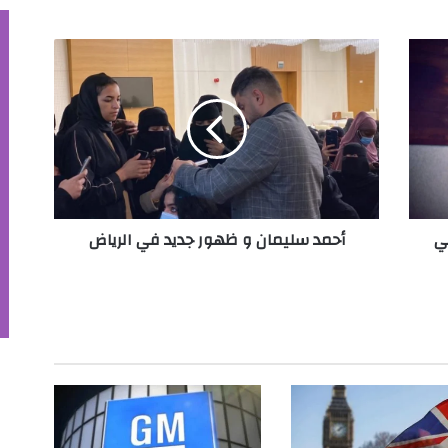
أ
ح
م
د
س
ل
ي
م
ا
ي
أحمد سليمان و ظهور جديد في الرياض
ن
و
ظ
ه
و
ر
ج
د
ي
د
ف