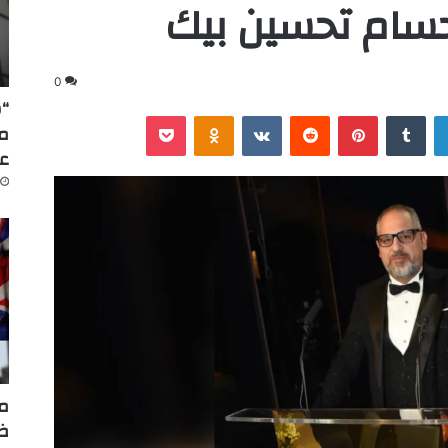
سام تحسين بيك
0
“س
لينكدإن
‏Tumblr
بينتيريست
‏Reddit
‏VKontakte
Odnoklassniki
‫Pocket
عا
مر
ضر