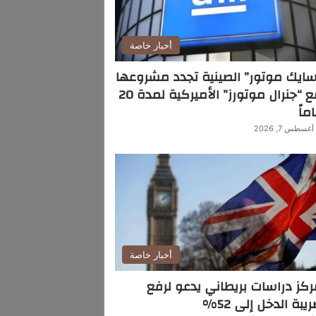
أخبار خاصة
ايك موتور” الصينية تجدد مشروعها
مع “جنرال موتورز” الأميركية لمدة 20
ماً
أغسطس 7, 2026
أخبار خاصة
كز دراسات بريطاني يدعو لرفع
يبة الدخل إلى 52%