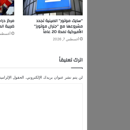
ن
ا
ن
“سايك موتور” الصينية تجدد
مركز درا
ا
مشروعها مع “جنرال موتورز”
ضريبة الدخ
ل
الأميركية لمدة 20 عاماً
أغسطس 7, 6
ل
أغسطس 7, 2026
ب
ن
ا
اترك تعليقاً
ن
ي
ن
لن يتم نشر عنوان بريدك الإلكتروني.
الحقول الإلزامية
ض
ا
ا
ل
ل
ن
ص
ت
ر
ع
ل