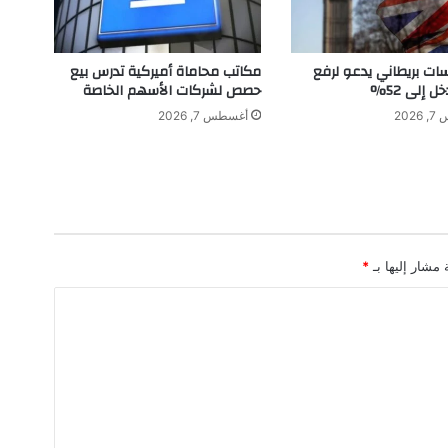
ي
ا
ل
سات بريطاني يدعو لرفع
مكاتب محاماة أميركية تدرس بيع
ر
ل إلى 52%
حصص لشركات الأسهم الخاصة
ي
202
أغسطس 7, 2026
ا
ض
 مشار إليها بـ
*