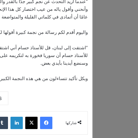
“عندما أريد التحدث عن نجم كبير جدًا بالقدر وا
وأنحني وأقول ياله من عيب اختصار كل هذا ال
عامًا أن أتمادى في كلماتي القليلة والمتواضعة 
واليوم أقدم لكم رسالة من نجمة كبيرة أقولها لك
“اشتقت إلى لبنان، قل للأستاذ حسام أني اشتقت
للأستاذ حسام أن سوريا فخورة به لتكريمه على أ
وسنضع أيدينا بأيدي بعض.
وبكل تأكيد تتساءلون من هي هذه النجمة الكبيرة 
فيسبوك
‫X
لينكدإن
شاركها