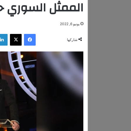
الممثل السوري ح
يونيو 6, 2022
فيسبوك
‫X
شاركها