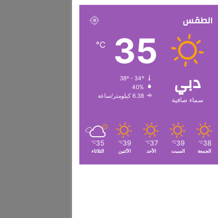
الطقس
35
℃
دبي
38º - 34º
40%
6.38 كيلومتر/ساعة
سماء صافية
35
39
37
39
38
℃
℃
℃
℃
℃
الجمعة
السبت
الأحد
الأثنين
الثلاثاء