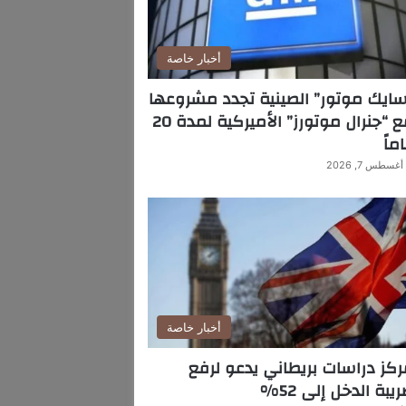
أخبار خاصة
ايك موتور” الصينية تجدد مشروعها
مع “جنرال موتورز” الأميركية لمدة 20
ماً
أغسطس 7, 2026
أخبار خاصة
كز دراسات بريطاني يدعو لرفع
يبة الدخل إلى 52%