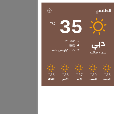
الطقس
35
℃
دبي
35º - 34º
56%
6.72 كيلومتر/ساعة
سماء صافية
35
36
37
39
35
℃
℃
℃
℃
℃
الجمعة
السبت
الأحد
الأثنين
الثلاثاء