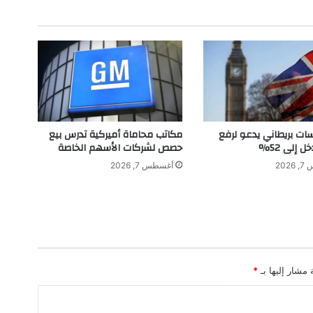
خ
د
م
ه
و
ا
ل
م
ت
سات بريطاني يدعو لرفع
مكاتب محاماة أميركية تدرس بيع
ح
ل إلى 52%
حصص لشركات الأسهم الخاصة
ك
202
أغسطس 7, 2026
م
ا
ل
أ
و
ل
ب
 مشار إليها بـ
*
م
و
ا