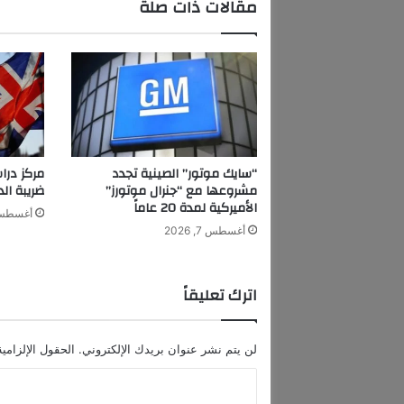
مقالات ذات صلة
م
ج
م
و
ع
ة
ج
د
ي
“سايك موتور” الصينية تجدد
مركز درا
د
مشروعها مع “جنرال موتورز”
ضريبة الدخ
ة
الأميركية لمدة 20 عاماً
أغسطس 7, 6
م
أغسطس 7, 2026
ن
ا
ل
اترك تعليقاً
ع
ط
و
لن يتم نشر عنوان بريدك الإلكتروني.
الحقول الإلزامية
ر
ا