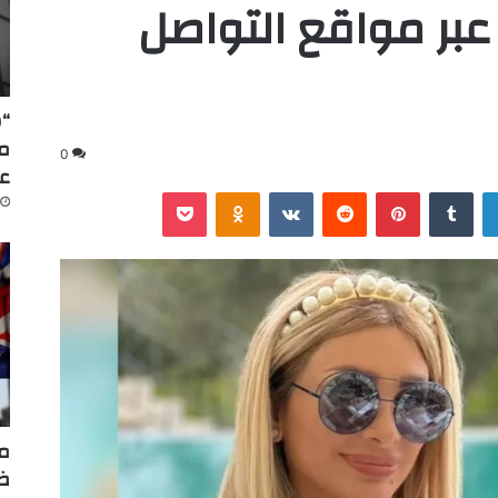
 عبر مواقع التواصل
“س
0
عا
لينكدإن
‏Tumblr
بينتيريست
‏Reddit
‏VKontakte
Odnoklassniki
‫Pocket
مر
ضر