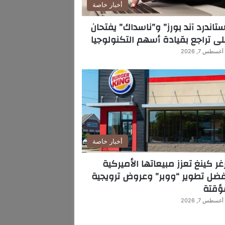
أخبار خاصة
تاندرد آند بورز” و”ناسداك” يفتحان
ى تراجع بقيادة أسهم التكنولوجيا
أغسطس 7, 2026
أخبار خاصة
غر كينغ تعزز مبيعاتها الأميركية
ضل تطوير “ووبر” وعروض ترويجية
ؤقتة
أغسطس 7, 2026