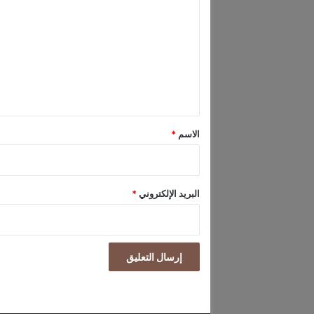
ل
ت
ع
ل
ي
ق
*
الاسم
*
البريد الإلكتروني
*