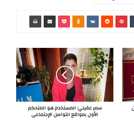
‏Tumblr
بينتيريست
‏Reddit
‏VKontakte
Odnoklassniki
‫Pocket
مشاركة عبر البريد
طباعة
س
م
ر
ع
ق
ي
ل
ي
:
سمر عقيلي: المستخدم هو المتحكم
ا
الأول بمواقع التواصل الإجتماعي
ل
م
س
ت