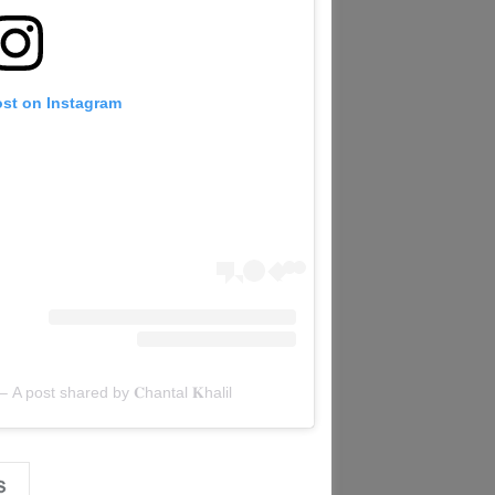
ost on Instagram
A post shared by 𝐂hantal 𝐊halil – شنتال خليل (@chantal.khalil)