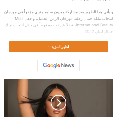
و يأتي هذا الظهور بعد مشاركة ميزون سليم متري مؤخراً في مهرجان
انتخاب ملكة جمال زحلة، مهرجان الزمن الجميل، و حفل Miss
International Beauty، فضلاً عن تواجده قريباً في حفل انتخاب ملك
جمال لبنان 2022.
اظهر المزيد
ر
ا
ش
ي
ل
م
د