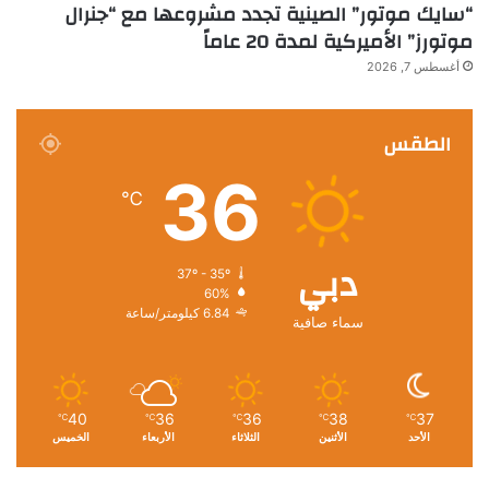
“سايك موتور” الصينية تجدد مشروعها مع “جنرال
موتورز” الأميركية لمدة 20 عاماً
أغسطس 7, 2026
الطقس
36
℃
دبي
37º - 35º
60%
6.84 كيلومتر/ساعة
سماء صافية
40
36
36
38
37
℃
℃
℃
℃
℃
الأحد
الأثنين
الثلاثاء
الأربعاء
الخميس