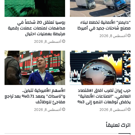
ي
و
ن
م
“دايملر” الألمانية تخطط لبناء
روسيا تعتقل 20 شخصاً في
مصنع شاحنات جديد في أميركا
مداهمات لمنصات عملات رقمية
ش
مرتبطة بعمليات احتيال
ا
أغسطس 8, 2026
ه
أغسطس 8, 2026
د
ة
ع
ب
ر
ا
ل
حرب إيران تضرب آفاق الاقتصاد
الأسهم الأميركية تتباين..
ي
العالمي.. “الصناعات الألمانية”
و”ناسداك” يصعد 0.71% بعد تراجع
و
يخفض توقعات النمو إلى 3%
مفاجئ للوظائف
ت
ي
أغسطس 8, 2026
أغسطس 8, 2026
و
ب
اترك تعليقاً