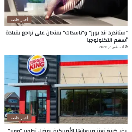
أخبار خاصة
“ستاندرد آند بورز” و”ناسداك” يفتحان على تراجع بقيادة
أسهم التكنولوجيا
أغسطس 7, 2026
أخبار خاصة
برغر كينغ تعزز مبيعاتها الأميركية بفضل تطوير “ووبر”