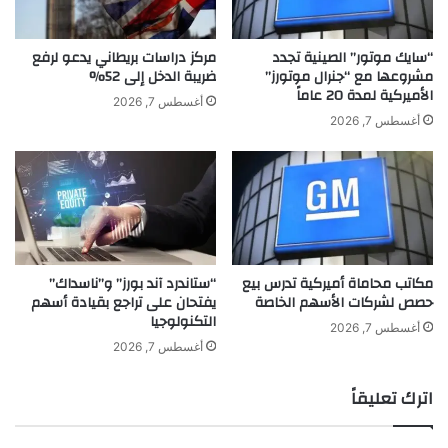
ف
ي
ي
ح
م
ف
“سايك موتور” الصينية تجدد
مركز دراسات بريطاني يدعو لرفع
ج
ل
مشروعها مع “جنرال موتورز”
ضريبة الدخل إلى 52%
الأميركية لمدة 20 عاماً
ا
ع
أغسطس 7, 2026
ل
ي
أغسطس 7, 2026
ج
د
د
م
ي
ي
د
ل
.
ا
.
د
.
ا
مكاتب محاماة أميركية تدرس بيع
“ستاندرد آند بورز” و”ناسداك”
ل
حصص لشركات الأسهم الخاصة
يفتحان على تراجع بقيادة أسهم
د
التكنولوجيا
ك
أغسطس 7, 2026
ت
أغسطس 7, 2026
و
ر
اترك تعليقاً
ه
ر