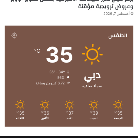
وعروض ترويجية مؤقتة
أغسطس 7, 2026
الطقس
35
℃
دبي
35º - 34º
56%
6.72 كيلومتر/ساعة
سماء صافية
35
36
37
39
35
℃
℃
℃
℃
℃
الجمعة
السبت
الأحد
الأثنين
الثلاثاء