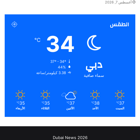
أغسطس 7, 2026
الطقس
34
℃
دبي
37º - 34º
44%
3.38 كيلومتر/ساعة
سماء صافية
35
35
37
38
37
℃
℃
℃
℃
℃
السبت
الأحد
الأثنين
الثلاثاء
الأربعاء
Dubai News 2026