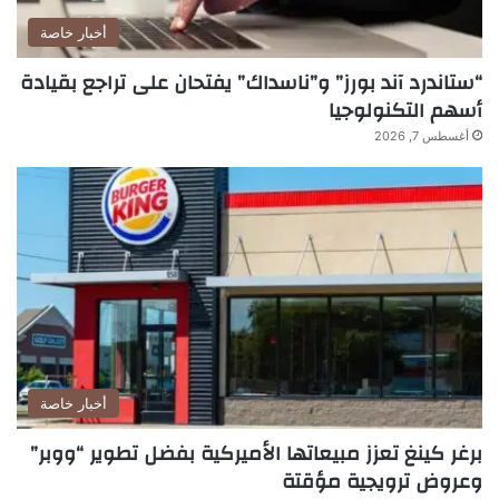
أخبار خاصة
“ستاندرد آند بورز” و”ناسداك” يفتحان على تراجع بقيادة
أسهم التكنولوجيا
أغسطس 7, 2026
أخبار خاصة
برغر كينغ تعزز مبيعاتها الأميركية بفضل تطوير “ووبر”
وعروض ترويجية مؤقتة