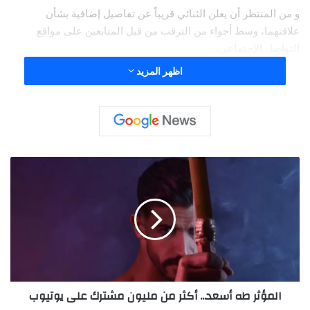
و من المنتظر أن يعلن الثنائي قريباً عن تفاصيل إضافية بشأن
علاقتهما، وسط أجواء من الترقب من قبل المتابعين على مواقع
التواصل الإجتماعي.
اظهر المزيد
ا
ل
م
ؤ
ث
ر
ط
ه
أ
المؤثر طه أسعد... أكثر من مليون مشترك على يوتيوب
س
ع