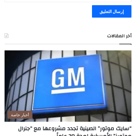
أخر المقالات
أخبار خاصة
“سايك موتور” الصينية تجدد مشروعها مع “جنرال