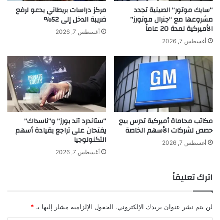
ل
أ
“سايك موتور” الصينية تجدد
مركز دراسات بريطاني يدعو لرفع
ى
ض
مشروعها مع “جنرال موتورز”
ضريبة الدخل إلى 52%
الأميركية لمدة 20 عاماً
ي
و
أغسطس 7, 2026
و
ا
أغسطس 7, 2026
ت
ء
ي
م
و
ن
ب
ج
د
ي
د
مكاتب محاماة أميركية تدرس بيع
“ستاندرد آند بورز” و”ناسداك”
ب
حصص لشركات الأسهم الخاصة
يفتحان على تراجع بقيادة أسهم
ت
التكنولوجيا
ش
أغسطس 7, 2026
ك
أغسطس 7, 2026
ي
ل
اترك تعليقاً
ة
ج
د
لن يتم نشر عنوان بريدك الإلكتروني.
الحقول الإلزامية مشار إليها بـ
*
ي