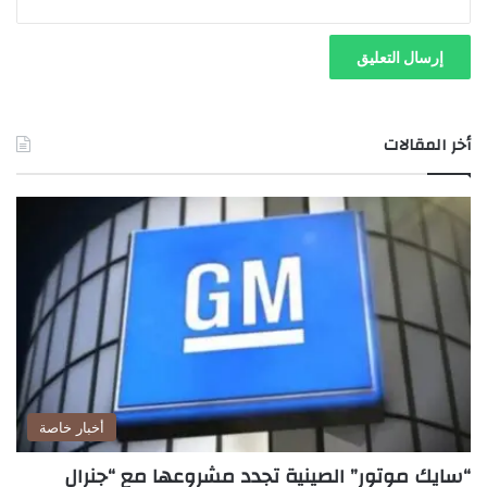
أخر المقالات
أخبار خاصة
“سايك موتور” الصينية تجدد مشروعها مع “جنرال