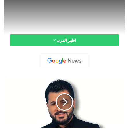
اظهر المزيد
ج
ا
د
خ
ل
ي
ف
ة
ي