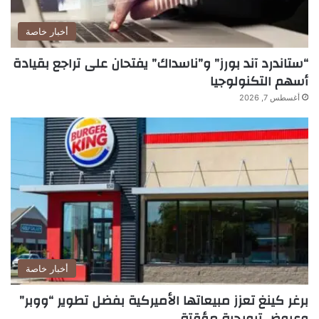
أخبار خاصة
“ستاندرد آند بورز” و”ناسداك” يفتحان على تراجع بقيادة
أسهم التكنولوجيا
أغسطس 7, 2026
أخبار خاصة
برغر كينغ تعزز مبيعاتها الأميركية بفضل تطوير “ووبر”
وعروض ترويجية مؤقتة