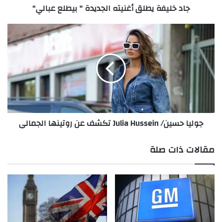
جاد خليفة يطلق أغنيته الجديدة " بيطلع عبالي"
ط
ل
ق
ج
أ
و
غ
ل
ن
ي
ي
ا
ت
ح
ه
س
ا
ي
ل
ن
جوليا حسين/ Julia Hussein تكشف عن روتينها الجمالي
ج
/
د
J
ي
u
مقالات ذات صلة
د
l
ة
i
"
a
ب
H
ي
u
ط
s
ل
s