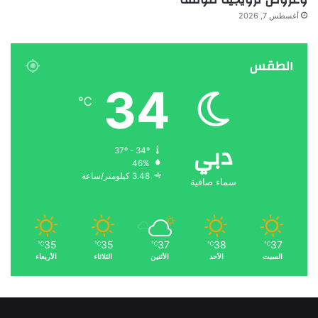
أغسطس 7, 2026
الطقس
34
℃
دبي
37º - 34º
46%
3.48 كيلومتر/ساعة
سماء صافية
35
35
37
38
37
℃
℃
℃
℃
℃
السبت
الأحد
الأثنين
الثلاثاء
الأربعاء