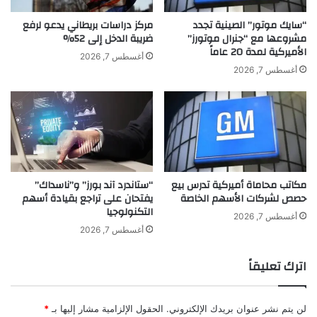
ع
e
ع
i
“سايك موتور” الصينية تجدد
مركز دراسات بريطاني يدعو لرفع
ب
مشروعها مع “جنرال موتورز”
ضريبة الدخل إلى 52%
n
الأميركية لمدة 20 عاماً
ا
ت
أغسطس 7, 2026
ل
ك
أغسطس 7, 2026
ي
ش
"
ف
ع
ن
ر
و
ت
مكاتب محاماة أميركية تدرس بيع
“ستاندرد آند بورز” و”ناسداك”
ي
حصص لشركات الأسهم الخاصة
يفتحان على تراجع بقيادة أسهم
ن
التكنولوجيا
ه
أغسطس 7, 2026
ا
أغسطس 7, 2026
ا
ل
اترك تعليقاً
ج
م
ا
لن يتم نشر عنوان بريدك الإلكتروني.
الحقول الإلزامية مشار إليها بـ
*