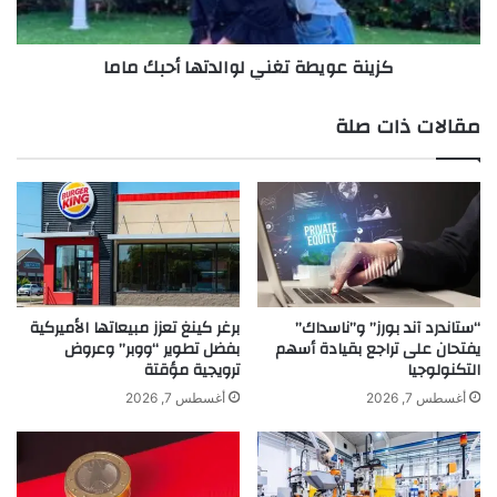
e
ي
n
ط
كزينة عويطة تغني لوالدتها أحبك ماما
n
ة
o
ت
غ
مقالات ذات صلة
ن
ي
ل
و
ا
ل
د
ت
ه
“ستاندرد آند بورز” و”ناسداك”
برغر كينغ تعزز مبيعاتها الأميركية
يفتحان على تراجع بقيادة أسهم
بفضل تطوير “ووبر” وعروض
ا
التكنولوجيا
ترويجية مؤقتة
أ
ح
أغسطس 7, 2026
أغسطس 7, 2026
ب
ك
م
ا