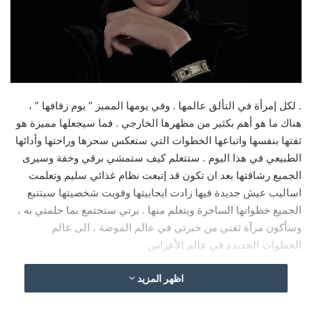
. لكل إمرأة في التألق عالمها . وفي يومها المميز ” يوم زفافها ” ،
هناك ما هو أهم بكثير من مظهرها الخارجي . فما سيجعلها مميزة هو
ثقتها بنفسها واتباعها الخطوات التي ستعکس سحرها وراحتها وأدائها
الطبيعي في هذا اليوم . ستتعلم كيف ستمشي برقي وخفة وسيرى
الجميع رشاقتها بعد ان تكون قد إتبعت نظام غذائي سليم وتعلمت
اساليب عيش جديدة فيها زادت ايجابيتها وقويت شخصيتها سيتتبع
الجميع خطواتها الساحرة ويتعلم منها . برتي ستجتمع بما حلمتي به ،
وسأكون مرآة ثقتي من خبرتي في عالم الموضة ، الى عالم
الخطوات الجديدة في عالم الأعراس
اظهر المزيد