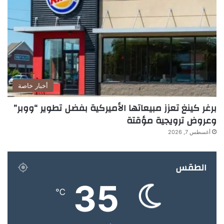
أخبار خاصة
برغر كينغ تعزز مبيعاتها الأميركية بفضل تطوير “ووبر”
وعروض ترويجية مؤقتة
أغسطس 7, 2026
الطقس
35
℃